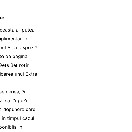
re
Aceasta ar putea
uplimentar in
ul Ai la dispozi?
ate pe pagina
ets Bet rotiri
icarea unui Extra
asemenea, ?i
i sa i?i po?i
mb depunere care
 in timpul cazul
onibila in