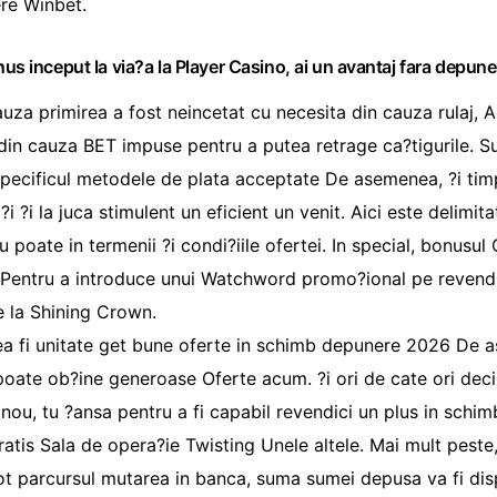
re Winbet.
us inceput la via?a la Player Casino, ai un avantaj fara depune
auza primirea a fost neincetat cu necesita din cauza rulaj, 
din cauza BET impuse pentru a putea retrage ca?tigurile. S
 specificul metodele de plata acceptate De asemenea, ?i timp
i ?i la juca stimulent un eficient un venit. Aici este delimit
poate in termenii ?i condi?iile ofertei. In special, bonusul G
 Pentru a introduce unui Watchword promo?ional pe revend
e la Shining Crown.
ea fi unitate get bune oferte in schimb depunere 2026 De 
poate ob?ine generoase Oferte acum. ?i ori de cate ori deciz
inou, tu ?ansa pentru a fi capabil revendici un plus in schi
ratis Sala de opera?ie Twisting Unele altele. Mai mult peste,
ot parcursul mutarea in banca, suma sumei depusa va fi disp