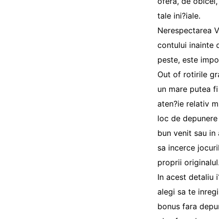
ofera, de obicei,
tale ini?iale.
Nerespectarea Ve
contului inainte
peste, este impo
Out of rotirile 
un mare putea fi 
aten?ie relativ 
loc de depunere p
bun venit sau in 
sa incerce jocuri
proprii originalul
In acest detaliu
alegi sa te inre
bonus fara depun