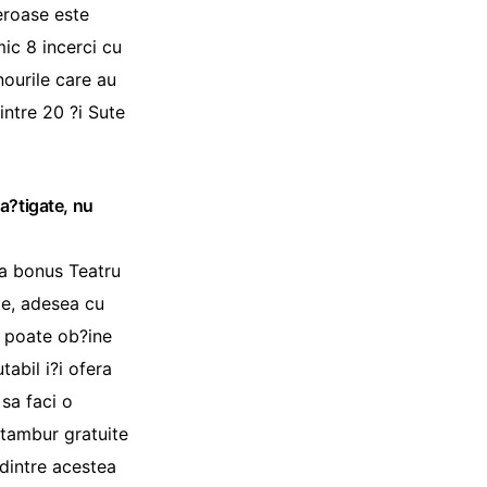
meroase este
ic 8 incerci cu
nourile care au
intre 20 ?i Sute
a?tigate, nu
ta bonus Teatru
ale, adesea cu
e poate ob?ine
abil i?i ofera
sa faci o
 tambur gratuite
 dintre acestea