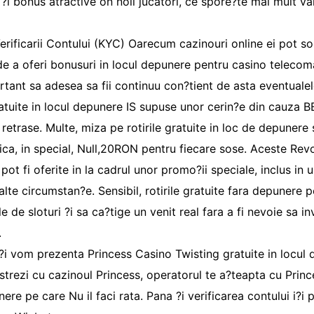
 ?i bonus atractive on noii jucatori, ce spore?te mai mult v
rificarii Contului (KYC) Oarecum cazinouri online ei pot sol
 de a oferi bonusuri in locul depunere pentru casino teleco
rtant sa adesea sa fii continuu con?tient de asta eventuale
gratuite in locul depunere IS supuse unor cerin?e din cauza B
retrase. Multe, miza pe rotirile gratuite in loc de depunere 
mica, in special, Null,20RON pentru fiecare sose. Aceste Revo
ot fi oferite in la cadrul unor promo?ii speciale, inclus in 
alte circumstan?e. Sensibil, rotirile gratuite fara depunere p
le de sloturi ?i sa ca?tige un venit real fara a fi nevoie sa 
.
 i?i vom prezenta Princess Casino Twisting gratuite in locul
gistrezi cu cazinoul Princess, operatorul te a?teapta cu Prin
ere pe care Nu il faci rata. Pana ?i verificarea contului i?i