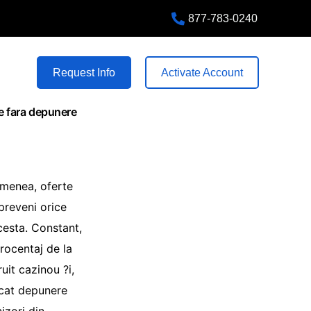
877-783-0240
+1 555 87 89 56
80 Harrison Lane, FL 32547
Request Info
Activate Account
le fara depunere
emenea, oferte
preveni orice
acesta. Constant,
rocentaj de la
uit cazinou ?i,
ecat depunere