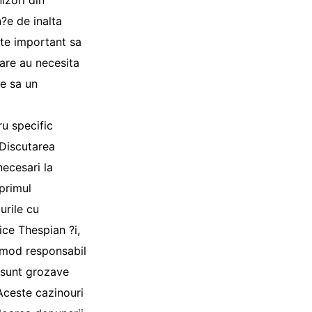
izori din
?e de inalta
ste important sa
are au necesita
ie sa un
ru specific
 Discutarea
necesari la
 primul
Rollino
urile cu
ice Thespian ?i,
n mod responsabil
i sunt grozave
Aceste cazinouri