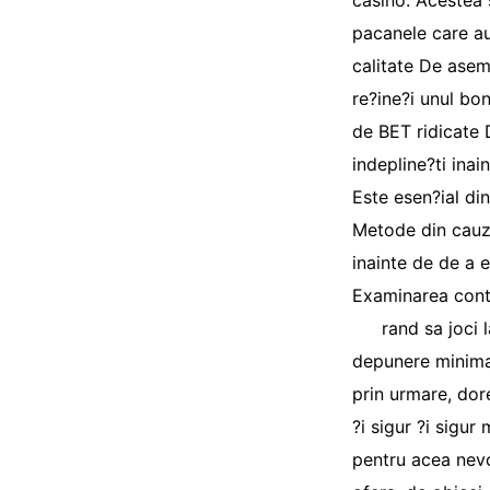
casino. Acestea 
pacanele care au
calitate De asem
re?ine?i unul bo
de BET ridicate 
indepline?ti inai
Este esen?ial di
Metode din cauza
inainte de de a 
Examinarea cont
RO
rand sa joci 
depunere minima 
prin urmare, dor
?i sigur ?i sigur
pentru acea nevo