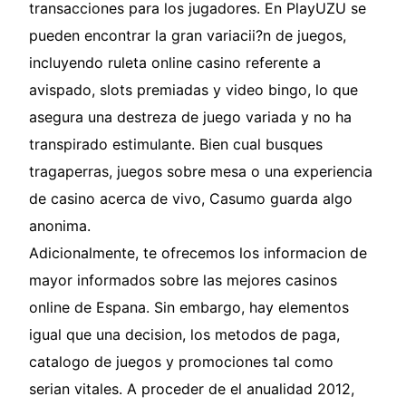
transacciones para los jugadores. En PlayUZU se
pueden encontrar la gran variacii?n de juegos,
incluyendo ruleta online casino referente a
avispado, slots premiadas y video bingo, lo que
asegura una destreza de juego variada y no ha
transpirado estimulante. Bien cual busques
tragaperras, juegos sobre mesa o una experiencia
de casino acerca de vivo, Casumo guarda algo
anonima.
Adicionalmente, te ofrecemos los informacion de
mayor informados sobre las mejores casinos
online de Espana. Sin embargo, hay elementos
igual que una decision, los metodos de paga,
catalogo de juegos y promociones tal como
serian vitales. A proceder de el anualidad 2012,