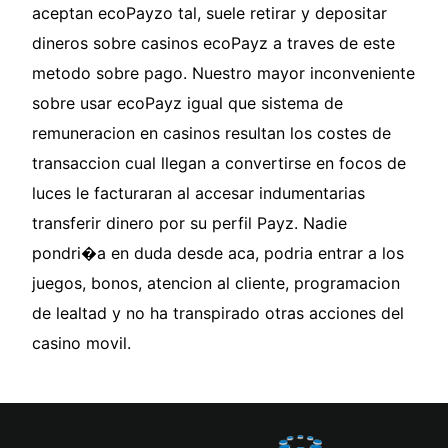
aceptan ecoPayzo tal, suele retirar y depositar
dineros sobre casinos ecoPayz a traves de este
metodo sobre pago. Nuestro mayor inconveniente
sobre usar ecoPayz igual que sistema de
remuneracion en casinos resultan los costes de
transaccion cual llegan a convertirse en focos de
luces le facturaran al accesar indumentarias
transferir dinero por su perfil Payz. Nadie
pondri�a en duda desde aca, podria entrar a los
juegos, bonos, atencion al cliente, programacion
de lealtad y no ha transpirado otras acciones del
casino movil.