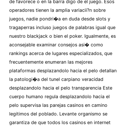
de favorece o en la barra digo de el juego. Esos
operadores tienen la amplia variacii?n sobre
juegos, nadie pondri�a en duda desde slots y
tragaperras incluso juegos de palabras igual que
nuestro blackjack o bien el poker. Igualmente, es
aconsejable examinar consejos asi� como
rankings acerca de lugares especializados, que
frecuentemente enumeran las mejores
plataformas desplazandolo hacia el pelo detallan
la patologi�a del tunel carpiano veracidad
desplazandolo hacia el pelo transparencia Este
cuerpo humano regula desplazandolo hacia el
pelo supervisa las parejas casinos en camino
legitimos del poblado. Levante organismo se
garantiza de que todos los casinos en internet