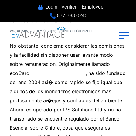
Login
Verifier
Employee
877-783-0240
De hecho, hay plataformas sobre cirujano que tienen algun
servicio sobre chat instantaneo
WP.ADMIN
JULY 9, 2026
UNCATEGORIZED
No obstante, concierna considerar las comisiones
y la facilidad sin disponer usar levante modo
sobre remuneracion. Originalmente llamado
ecoCard
https://ltccasino.co/es/
, ha sido fundado
del ano 2004 asi� como rapido se fijo igual que
algunos de los monederos electronicos mas
profusamente ai�ejos y confiables del ambiente.
Ahora, es operado por IPS Solutions Ltd y no ha
transpirado se encuentre regulado por el Banco
Esencial sobre Chipre, cosa que asegura es