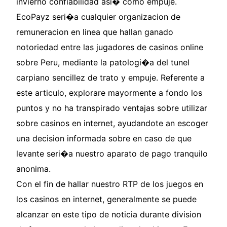
invierno confiabilidad asi� como empuje.
EcoPayz seri�a cualquier organizacion de
remuneracion en linea que hallan ganado
notoriedad entre las jugadores de casinos online
sobre Peru, mediante la patologi�a del tunel
carpiano sencillez de trato y empuje. Referente a
este articulo, explorare mayormente a fondo los
puntos y no ha transpirado ventajas sobre utilizar
sobre casinos en internet, ayudandote an escoger
una decision informada sobre en caso de que
levante seri�a nuestro aparato de pago tranquilo
anonima.
Con el fin de hallar nuestro RTP de los juegos en
los casinos en internet, generalmente se puede
alcanzar en este tipo de noticia durante division