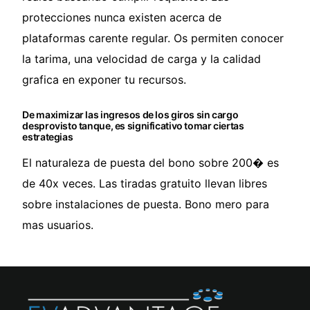
protecciones nunca existen acerca de
plataformas carente regular. Os permiten conocer
la tarima, una velocidad de carga y la calidad
grafica en exponer tu recursos.
De maximizar las ingresos de los giros sin cargo
desprovisto tanque, es significativo tomar ciertas
estrategias
El naturaleza de puesta del bono sobre 200� es
de 40x veces. Las tiradas gratuito llevan libres
sobre instalaciones de puesta. Bono mero para
mas usuarios.