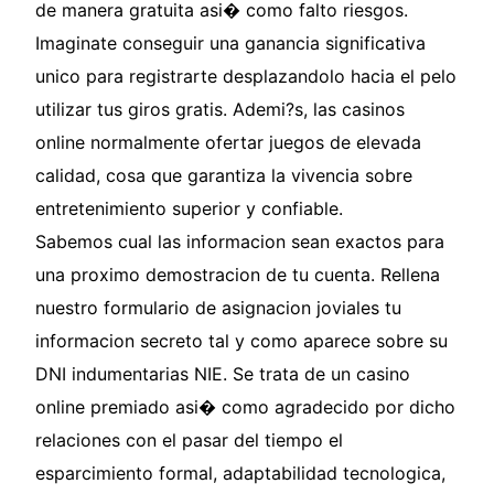
de manera gratuita asi� como falto riesgos.
Imaginate conseguir una ganancia significativa
unico para registrarte desplazandolo hacia el pelo
utilizar tus giros gratis. Ademi?s, las casinos
online normalmente ofertar juegos de elevada
calidad, cosa que garantiza la vivencia sobre
entretenimiento superior y confiable.
Sabemos cual las informacion sean exactos para
una proximo demostracion de tu cuenta. Rellena
nuestro formulario de asignacion joviales tu
informacion secreto tal y como aparece sobre su
DNI indumentarias NIE. Se trata de un casino
online premiado asi� como agradecido por dicho
relaciones con el pasar del tiempo el
esparcimiento formal, adaptabilidad tecnologica,