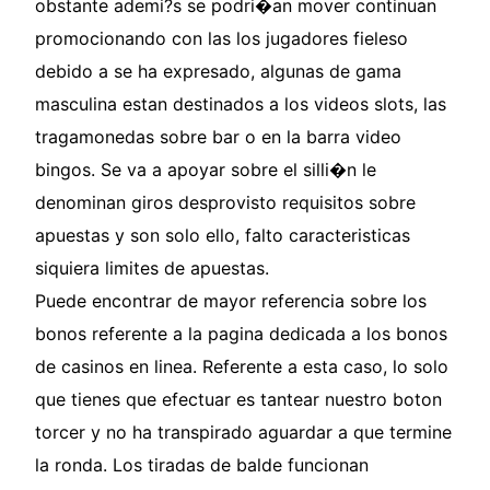
obstante ademi?s se podri�an mover continuan
promocionando con las los jugadores fieleso
debido a se ha expresado, algunas de gama
masculina estan destinados a los videos slots, las
tragamonedas sobre bar o en la barra video
bingos. Se va a apoyar sobre el silli�n le
denominan giros desprovisto requisitos sobre
apuestas y son solo ello, falto caracteristicas
siquiera limites de apuestas.
Puede encontrar de mayor referencia sobre los
bonos referente a la pagina dedicada a los bonos
de casinos en linea. Referente a esta caso, lo solo
que tienes que efectuar es tantear nuestro boton
torcer y no ha transpirado aguardar a que termine
la ronda. Los tiradas de balde funcionan