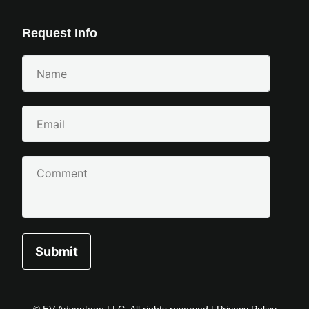
Request Info
Your
Name
(Required)
Email
(Required)
Comment