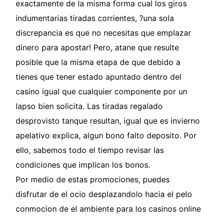
exactamente de la misma forma cual los giros
indumentarias tiradas corrientes, ?una sola
discrepancia es que no necesitas que emplazar
dinero para apostar! Pero, atane que resulte
posible que la misma etapa de que debido a
tienes que tener estado apuntado dentro del
casino igual que cualquier componente por un
lapso bien solicita. Las tiradas regalado
desprovisto tanque resultan, igual que es invierno
apelativo explica, algun bono falto deposito. Por
ello, sabemos todo el tiempo revisar las
condiciones que implican los bonos.
Por medio de estas promociones, puedes
disfrutar de el ocio desplazandolo hacia el pelo
conmocion de el ambiente para los casinos online