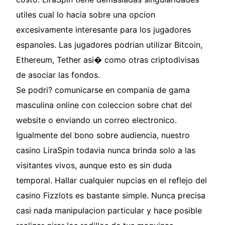
utiles cual lo hacia sobre una opcion
excesivamente interesante para los jugadores
espanoles. Las jugadores podrian utilizar Bitcoin,
Ethereum, Tether asi� como otras criptodivisas
de asociar las fondos.
Se podri? comunicarse en compania de gama
masculina online con coleccion sobre chat del
website o enviando un correo electronico.
Igualmente del bono sobre audiencia, nuestro
casino LiraSpin todavia nunca brinda solo a las
visitantes vivos, aunque esto es sin duda
temporal. Hallar cualquier nupcias en el reflejo del
casino Fizzlots es bastante simple. Nunca precisa
casi nada manipulacion particular y hace posible