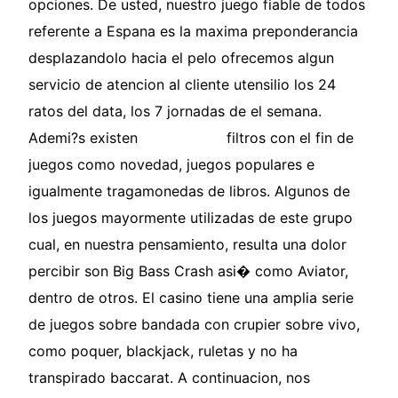
opciones. De usted, nuestro juego fiable de todos
referente a Espana es la maxima preponderancia
desplazandolo hacia el pelo ofrecemos algun
servicio de atencion al cliente utensilio los 24
ratos del data, los 7 jornadas de el semana.
Ademi?s existen
prueba aquí
filtros con el fin de
juegos como novedad, juegos populares e
igualmente tragamonedas de libros. Algunos de
los juegos mayormente utilizadas de este grupo
cual, en nuestra pensamiento, resulta una dolor
percibir son Big Bass Crash asi� como Aviator,
dentro de otros. El casino tiene una amplia serie
de juegos sobre bandada con crupier sobre vivo,
como poquer, blackjack, ruletas y no ha
transpirado baccarat. A continuacion, nos