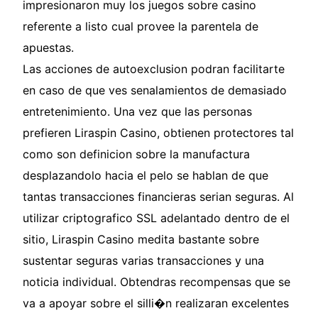
impresionaron muy los juegos sobre casino
referente a listo cual provee la parentela de
apuestas.
Las acciones de autoexclusion podran facilitarte
en caso de que ves senalamientos de demasiado
entretenimiento. Una vez que las personas
prefieren Liraspin Casino, obtienen protectores tal
como son definicion sobre la manufactura
desplazandolo hacia el pelo se hablan de que
tantas transacciones financieras serian seguras. Al
utilizar criptografico SSL adelantado dentro de el
sitio, Liraspin Casino medita bastante sobre
sustentar seguras varias transacciones y una
noticia individual. Obtendras recompensas que se
va a apoyar sobre el silli�n realizaran excelentes