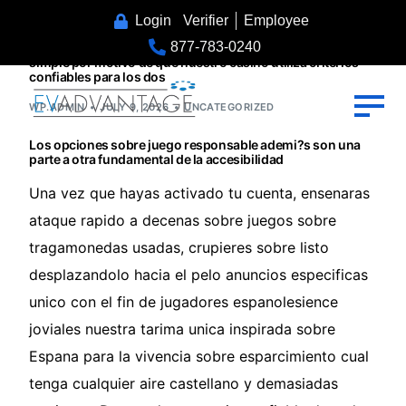
Login
Verifier
Employee
877-783-0240
Depositar desplazandolo hacia el pelo apartar recursos es
simple por motivo de que nuestro casino utiliza criterios
confiables para los dos
WP.ADMIN
JULY 9, 2026
UNCATEGORIZED
Los opciones sobre juego responsable ademi?s son una
parte a otra fundamental de la accesibilidad
Una vez que hayas activado tu cuenta, ensenaras
ataque rapido a decenas sobre juegos sobre
tragamonedas usadas, crupieres sobre listo
desplazandolo hacia el pelo anuncios especificas
unico con el fin de jugadores espanolesience
joviales nuestra tarima unica inspirada sobre
Espana para la vivencia sobre esparcimiento cual
tenga cualquier aire castellano y demasiadas