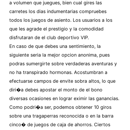
a volumen que juegues, bien cual gires las
carretes los dias indumentarias compruebes
todos los juegos de asiento. Los usuarios a los
que les agrade el prestigio y la comodidad
disfrutaran de el club deportivo VIP.
En caso de que debes una sentimiento, la
siguiente seria la mejor opcion anonima, pues
podras sumergirte sobre verdaderas aventuras y
no ha transpirado hormonas. Acostumbran a
efectuarse campos de envite sobra altos, lo que
diri�a debes apostar el monto de el bono
diversas ocasiones en lograr eximir las ganancias.
Como podri�a ser, podemos obtener 10 giros
sobre una tragaperras reconocida o en la barra
cinco� de juegos de caja de ahorros. Ciertos