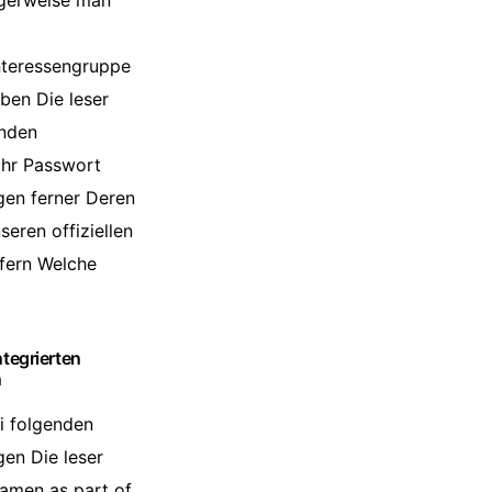
ligerweise man
Interessengruppe
ben Die leser
unden
Ihr Passwort
gen ferner Deren
eren offiziellen
ofern Welche
ntegrierten
n
i folgenden
en Die leser
amen as part of