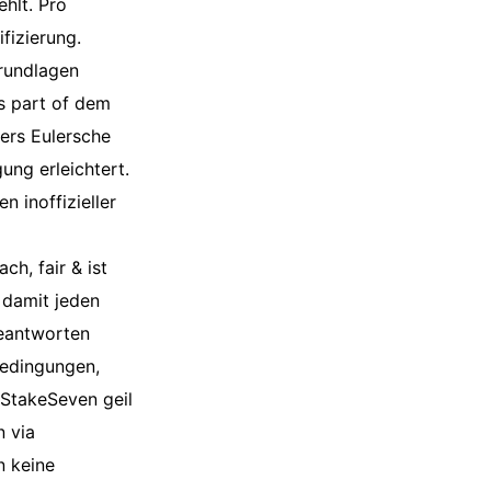
hlt. Pro
fizierung.
Grundlagen
as part of dem
ers Eulersche
ng erleichtert.
 inoffizieller
ch, fair & ist
 damit jeden
beantworten
Bedingungen,
 StakeSeven geil
n via
n keine