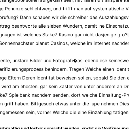
sangebote sollen aufgeklart sein, mit fairen & transparen
ge Penunze schlichtweg, und trifft man auf systematische 
rufung? Dann schauen wir die schreiber das Auszahlungsv
Antrag beantworte alle sieben Wundern, damit ‘ne Einschat
rgnugen ist welches Stake7 Kasino gar nicht dasjenige gro?
Sonnennachster planet Casinos, welche im internet nachde
nte, unklare Bilder und Fotografi�as, ebendiese keinesweg
rifizierungsprozess behindern. Tragen Welche einen Identi
lange Eltern Deren Identitat beweisen sollen, sobald Sie den 
e wird am ehesten, gar kein Zaster von unter anderem an Dri
ake7 Spielbank nachdem senden, dort welche Einhaltung-P
m griff haben. Bittgesuch etwas unter die lupe nehmen Die
ngemessen sein, vorher Welche die eine Einzahlung tatigen
hrhaftig und lesbar gemacht wurden, endet die Verifizierung