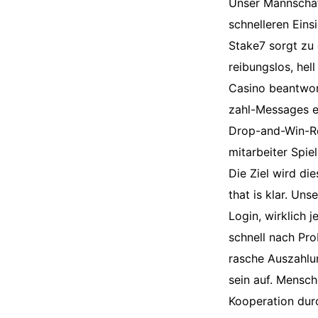
Unser Mannschaf
schnelleren Eins
Stake7 sorgt zu 
reibungslos, hel
Casino beantwor
zahl-Messages e
Drop-and-Win-Ren
mitarbeiter Spie
Die Ziel wird die
that is klar. Un
Login, wirklich 
schnell nach Pro
rasche Auszahlu
sein auf. Mensche
Kooperation durc