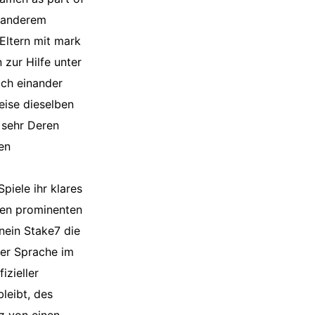
r anderem
 Eltern mit mark
 zur Hilfe unter
ich einander
eise dieselben
o sehr Deren
en
piele ihr klares
den prominenten
nein Stake7 die
er Sprache im
izieller
bleibt, des