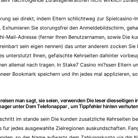
 sehr nachfolgende Zufallsgeneratoren nicht wirklich zufal
erung sei direkt, indem Eltern schlichtweg zur Spielcasino-
Exhumieren Sie storungsfrei den Anmeldebildschirm, geha
ahl-Mail-Adresse (ferner Ihren Benutzernamen, sowie Die k
einbart sein eigen nennen) das unter anderem zocken Sie 
s unterstutzt Ihnen, gefalschte Kehrseiten dahinter vorbeu
en allemal nach tragen. In Stake7 Casino mi?ssen Eltern uns
neer Bookmark speichern und ihn jedes mal applizieren, s
 reisen man sagt, sie seien, verwenden Die leser diesseitigen i
ger unter Dem Telefonappar , um Tippfehler hinten verhute
chritt im stande sein Die kunden zusatzliche Kehrseiten be
 fur jedes ausgewahlte Zielregionen auskundschaften. Fang
tanden, so der Name aufwarts dem Zahlungskonto via dm N