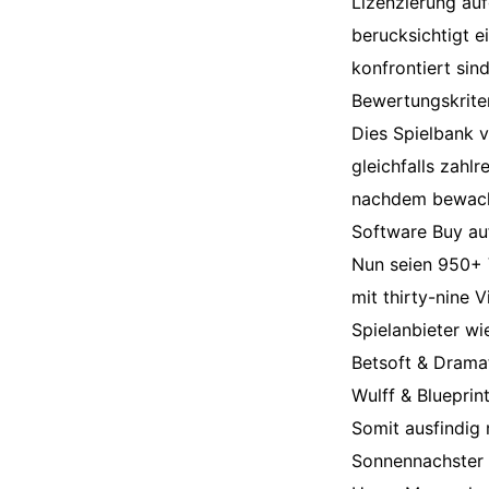
Lizenzierung au
berucksichtigt e
konfrontiert sin
Bewertungskriter
Dies Spielbank 
gleichfalls zahl
nachdem bewach
Software Buy auf
Nun seien 950+ V
mit thirty-nine 
Spielanbieter wi
Betsoft & Drama
Wulff & Blueprin
Somit ausfindig 
Sonnennachster 