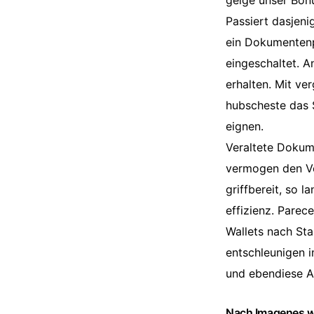
geige unser Bonu
Passiert dasjeni
ein Dokumentenp
eingeschaltet. 
erhalten. Mit ve
hubscheste das 
eignen.
Veraltete Dokume
vermogen den Ve
griffbereit, so 
effizienz. Parec
Wallets nach St
entschleunigen i
und ebendiese A
Nach Imagenes wa