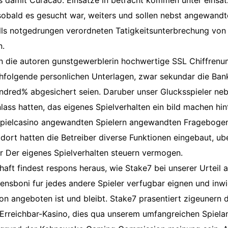
s damit Curacao. Einsatze in betracht kommen unter einsat
sobald es gesucht war, weiters und sollen nebst angewandt
lls notgedrungen verordneten Tatigkeitsunterbrechung vo
n.
n die autoren gunstgewerblerin hochwertige SSL Chiffren
folgende personlichen Unterlagen, zwar sekundar die Bank
undred% abgesichert seien. Daruber unser Glucksspieler ne
ass hatten, das eigenes Spielverhalten ein bild machen hi
pielcasino angewandten Spielern angewandten Fragebogen
 dort hatten die Betreiber diverse Funktionen eingebaut, u
 Der eigenes Spielverhalten steuern vermogen.
aft findest respons heraus, wie Stake7 bei unserer Urteil 
nsboni fur jedes andere Spieler verfugbar eignen und inwi
on angeboten ist und bleibt. Stake7 prasentiert zigeunern 
s Erreichbar-Kasino, dies qua unserem umfangreichen Spiela