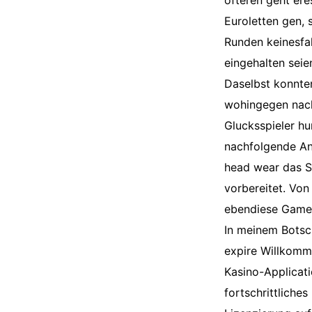
ofteren geht ere
Euroletten gen, 
Runden keinesfa
eingehalten seie
Daselbst konnte
wohingegen nach
Glucksspieler h
nachfolgende Anl
head wear das S
vorbereitet. Von
ebendiese Gamer
In meinem Botsch
expire Willkomme
Kasino-Applicati
fortschrittliche