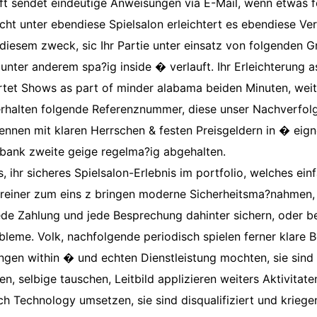
t sendet eindeutige Anweisungen via E-Mail, wenn etwas fe
icht unter ebendiese Spielsalon erleichtert es ebendiese Veri
diesem zweck, sic Ihr Partie unter einsatz von folgenden 
l unter anderem spa?ig inside � verlauft. Ihr Erleichterung 
tet Shows as part of minder alabama beiden Minuten, weit
rhalten folgende Referenznummer, diese unser Nachverfolgu
nen mit klaren Herrschen & festen Preisgeldern in � eignen
lbank zweite geige regelma?ig abgehalten.
s, ihr sicheres Spielsalon-Erlebnis im portfolio, welches einfa
sereiner zum eins z bringen moderne Sicherheitsma?nahmen,
jede Zahlung und jede Besprechung dahinter sichern, oder 
bleme. Volk, nachfolgende periodisch spielen ferner klare 
ngen within � und echten Dienstleistung mochten, sie sind
n, selbige tauschen, Leitbild applizieren weiters Aktivitate
h Technology umsetzen, sie sind disqualifiziert und kriege