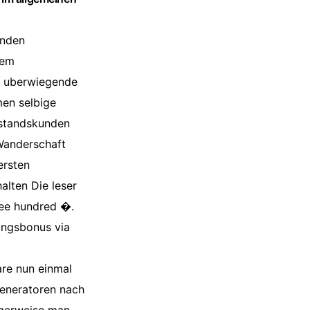
inden
rem
le uberwiegende
men selbige
estandskunden
 Wanderschaft
ersten
alten Die leser
ree hundred �.
ungsbonus via
re nun einmal
eneratoren nach