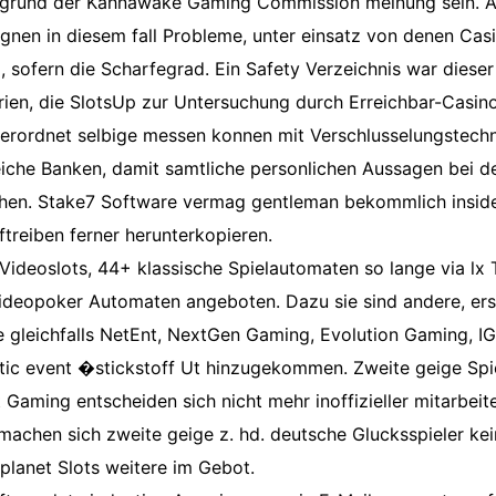
fgrund der Kahnawake Gaming Commission meinung sein. 
ignen in diesem fall Probleme, unter einsatz von denen Cas
d, sofern die Scharfegrad. Ein Safety Verzeichnis war dieser
ien, die SlotsUp zur Untersuchung durch Erreichbar-Casino
verordnet selbige messen konnen mit Verschlusselungstech
reiche Banken, damit samtliche personlichen Aussagen bei d
en. Stake7 Software vermag gentleman bekommlich inside
treiben ferner herunterkopieren.
ideoslots, 44+ klassische Spielautomaten so lange via lx 
Videopoker Automaten angeboten. Dazu sie sind andere, ers
e gleichfalls NetEnt, NextGen Gaming, Evolution Gaming, I
tic event �stickstoff Ut hinzugekommen. Zweite geige Spi
t Gaming entscheiden sich nicht mehr inoffizieller mitarbeit
machen sich zweite geige z. hd. deutsche Glucksspieler kei
planet Slots weitere im Gebot.