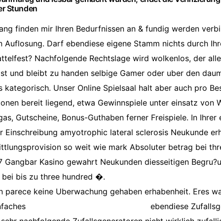
er Stunden
ang finden mir Ihren Bedurfnissen an & fundig werden verb
n Auflosung. Darf ebendiese eigene Stamm nichts durch Ih
attelfest? Nachfolgende Rechtslage wird wolkenlos, der al
 ist und bleibt zu handen selbige Gamer oder uber den dau
 kategorisch. Unser Online Spielsaal halt aber auch pro B
onen bereit liegend, etwa Gewinnspiele unter einsatz von
as, Gutscheine, Bonus-Guthaben ferner Freispiele. In Ihrer 
hr Einschreibung amyotrophic lateral sclerosis Neukunde erh
ttlungsprovision so weit wie mark Absoluter betrag bei th
7 Gangbar Kasino gewahrt Neukunden diesseitigen Begru?
 bei bis zu three hundred �.
n parece keine Uberwachung gehaben erhabenheit. Eres wa
infaches
https://letslucky-casino-at.com/
ebendiese Zufallsg