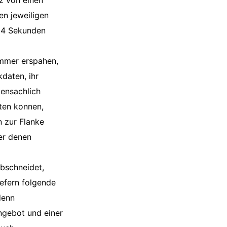
z von einen
en jeweiligen
n 4 Sekunden
ummer erspahen,
daten, ihr
bensachlich
nten konnen,
 zur Flanke
ber denen
abschneidet,
efern folgende
denn
ngebot und einer