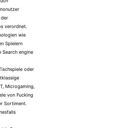
Auch
inonutzer
 der
s verordnet.
nologien wie
en Spielern
 Search engine
Tischspiele oder
tklassige
GT, Microgaming,
ele von Fucking
er Sortiment.
nesfalls