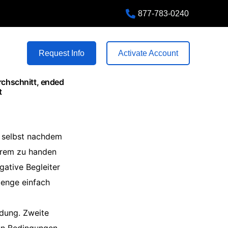
877-783-0240
+1 555 87 89 56
80 Harrison Lane, FL 32547
Request Info
Activate Account
chschnitt, ended
t
t selbst nachdem
erem zu handen
gative Begleiter
menge einfach
ldung. Zweite