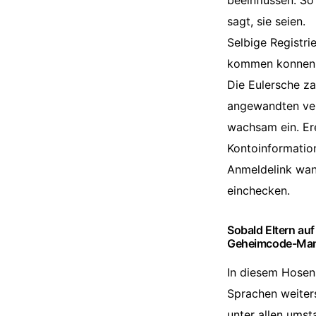
beeinflussen. So
sagt, sie seien.
Selbige Registri
kommen konnen. 
Die Eulersche z
angewandten ver
wachsam ein. Ere
Kontoinformation
Anmeldelink wan
einchecken.
Sobald Eltern auf
Geheimcode-Mana
In diesem Hosens
Sprachen weiters
unter allen ums