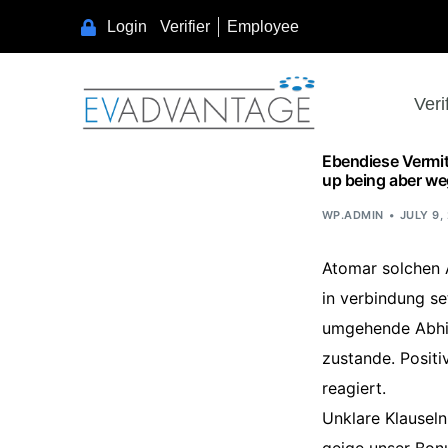
Learn as if you will live forever, live like you will die tomorrow.
Login
Verifier
Employee
Veri
Ebendiese Vermit
up being aber w
WP.ADMIN
JULY 9,
Atomar solchen 
in verbindung s
umgehende Abhilf
zustande. Positi
reagiert.
Unklare Klauseln