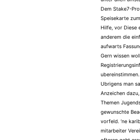
Dem Stake7-Prof
Speisekarte zum 
Hilfe, vor Diese 
anderem die einf
aufwarts Fassung
Gern wissen woll
Registrierungsi
ubereinstimmen.
Ubrigens man sag
Anzeichen dazu, 
Themen Jugendsc
gewunschte Beac
vorfeld. ‘ne kari
mitarbeiter Vere