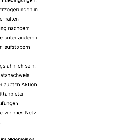
ten Bedingungen.
Verzogerungen in
erhalten
zung nachdem
te unter anderem
m aufstobern
s ahnlich sein,
tatsnachweis
erlaubten Aktion
ttanbieter-
rufungen
se welches Netz
.
 im allgemeinen