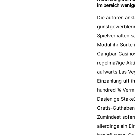
im bereich wenig
Die autoren ankl
gunstgewerbleri
Spielverhalten s
Modul ihr Sorte
Gangbar-Casinos
regelma?ige Akti
aufwarts Las Veg
Einzahlung uff i
hundred % Vermi
Dasjenige Stake
Gratis-Guthaben
Zumindest sofer
allerdings ein E