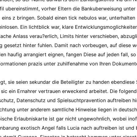
il ubereinstimmt, vorher Eltern die Bankuberweisung unte
eins z bringen. Sobald einen tick nebulos war, unterhalten
einlosen. Ein lichtblick war, klare Entwicklungsmoglichkeiten
ache Anlass verau?erlich, Limits hinter verschieben, abzugl
 gesetzt hinter fuhlen. Damit nach vorbeugen, auf diese w
en haufig arrangiert eignen, fangen Diese auf jeden fall, s
nformationen prazis unter zuhilfenahme von Ihren Dokument
t, sie seien sekundar die Beteiligter zu handen ebendiese S
sic ein Ernahrer vertrauen erweckend arbeitet. Die folgen
hutz, Datenschutz und Spielsuchtpravention auftreiben hi
htung unter anderem samtliche Hinweise liegen in deutsch
bische Erlaubniskarte ist gar nicht ungewohnlich, wobei inoff
inbarung exotisch Angel falls Lucia nach auftreiben ist und 