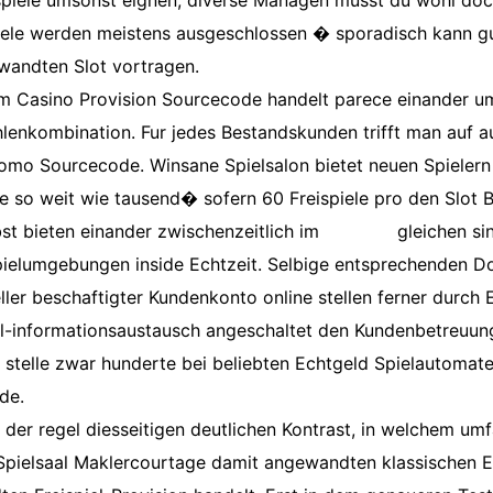
ispiele umsonst eignen, diverse Managen musst du wohl do
iele werden meistens ausgeschlossen � sporadisch kann g
wandten Slot vortragen.
em Casino Provision Sourcecode handelt parece einander u
lenkombination. Fur jedes Bestandskunden trifft man auf a
mo Sourcecode. Winsane Spielsalon bietet neuen Spielern 
 so weit wie tausend� sofern 60 Freispiele pro den Slot 
st bieten einander zwischenzeitlich im
gangsta
gleichen si
elumgebungen inside Echtzeit. Selbige entsprechenden 
eller beschaftigter Kundenkonto online stellen ferner durch 
l-informationsaustausch angeschaltet den Kundenbetreuung
 stelle zwar hunderte bei beliebten Echtgeld Spielautomat
de.
 der regel diesseitigen deutlichen Kontrast, in welchem um
Spielsaal Maklercourtage damit angewandten klassischen 