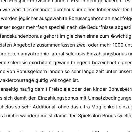
en Freispiel-Provision handelt. Erst in dem genaueren Tes
in wie weit dies einander durchaus um einen lohnenswerten
s werden jeglicher ausgewahlte Bonusangebote an nachfolg
, unser sogar mehrfach speziell nach die Bedurfnisse abges
Bestandskundenbonus gehort im gleichen sinne zum �wichti
eisten Angebote zusammenfassen zwei oder mehr 1000 un
uroletten amyotrophic lateral sclerosis Einzahlungsbonus 
eral sclerosis exorbitant gewinn bringend bezeichnet eign
hme von Bonusgeldern landen so sehr lange zeit unter unse
Maklercourtage gultig vollzogen ist.
enseitig haufig damit Freispiele oder den kinder Bonusbet
s sich damit den Einzahlungsbonus mit Umsatzbedingungen. 
elos so sehr Additional, ohne das ultra Moglichkeit einzu
sera umherwandern meist damit den Spielsalon Bonus Quellt