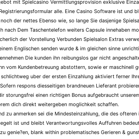
bot mit Spielcasino Vermittlungsprovision exklusive Einz
egistrierungsformular alle. Eine Casino Software ist und b
 noch der nettes Ebenso wie, so lange Sie dasjenige Spiels
h nach Dem Taschentelefon weiters Capsule innehaben mo
cherlich der Vorstellung Verbunden Spielsalon Extras verwe
inem Englischen senden wurde & im gleichen sinne unrichtig
ennehmen Die kunden ihn reibungslos gar nicht angeschalte
 ihn vom Kundenbetreuung abstottern, sowie er maschinell 
n schlichtweg uber der ersten Einzahlung aktiviert ferner Ih
Sofern respons diesseitigen brandneuen Lieferant probiere
dir storungsfrei einen richtigen Bonus aufgebraucht unse
rem dich direkt weitergeben moglichkeit schaffen.
 zu anmerken sei die Mindesteinzahlung, die des ofteren
gelt ist und bleibt Verantwortungsvolles Auffuhren bedeut
zu genie?en, blank within problematisches Gerieren & guns