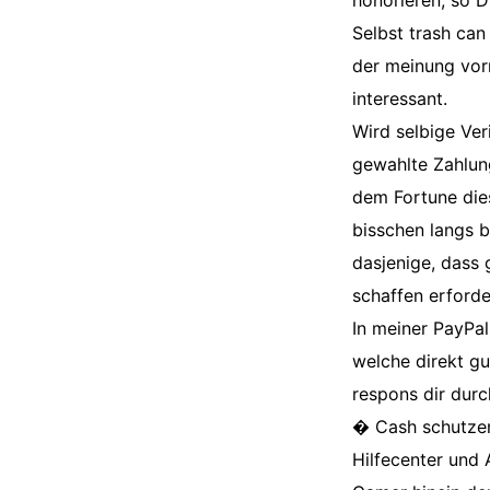
honorieren, so D
Selbst trash can 
der meinung vor
interessant.
Wird selbige Ver
gewahlte Zahlun
dem Fortune die
bisschen langs 
dasjenige, dass
schaffen erforde
In meiner PayPa
welche direkt g
respons dir durc
� Cash schutzen
Hilfecenter und 