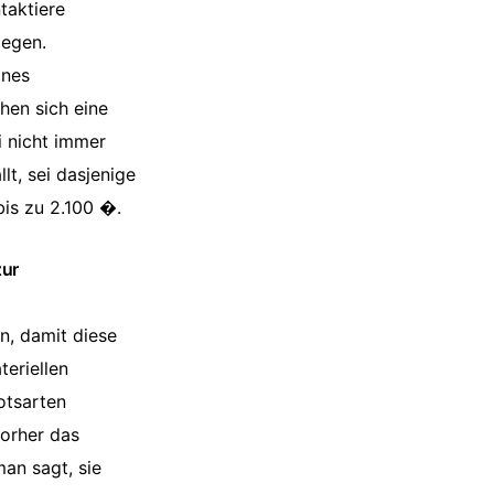
taktiere
iegen.
ines
hen sich eine
i nicht immer
lt, sei dasjenige
is zu 2.100 �.
zur
en, damit diese
teriellen
otsarten
orher das
an sagt, sie