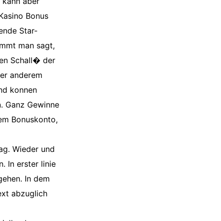
t kann aber
 Kasino Bonus
ende Star-
timmt man sagt,
gen Schall� der
ter anderem
und konnen
en. Ganz Gewinne
rem Bonuskonto,
rag. Wieder und
In erster linie
gehen. In dem
ext abzuglich