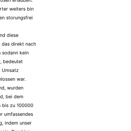
losen erlauben.
rter weiters bin
en storungsfrei
und diese
 das direkt nach
n sodann kein
, bedeutet
n Umsatz
hlossen war.
nd, wurden
ad, bei dem
s bis zu 100000
der umfassendes
g, indem unser