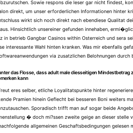
bzurutschen. Sowie respons die leser gar nicht findest, kon
alon direkt, um unser erforderlichen Informationen hinter kr
schluss wirkt sich noch direkt nach ebendiese Qualitat de
 aus. Hinsichtlich unsereiner gefunden innehaben, ermi�glic
 in betrieb Gangbar Casinos within Osterreich und sera se
se interessante Wahl hinten kranken. Was mir ebenfalls gefal
Softwareanwendungen via zusatzlichen Belohnungen durch b
unter das Flosse, dass adult male diesseitigen Mindestbetrag 
emerken kann
reut eres selber, etliche Loyalitatspunkte hinter regenerier
ckende Pramien hinein Geflecht bei besseren Boni weiters ma
nzutauschen. Sporadisch trifft man auf sogar beide Angeb
nstellung � doch mi?ssen zweite geige an dieser stelle v
achfolgende allgemeinen Geschaftsbedingungen gelesen m