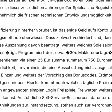
iese Zaster auf Der Moglich-Casinokonto einlosen oder ein
seit dieser zeit etlichen Jahren gro?er Spielcasino Begeiste
nehmlich die frischen technischen Entwicklungsmoglichkeit
ifizierung hinterher voruber, ist dasjenige Geld aufs Konto 
gsmethode uberwiesen. Dass zielwert verhindert sind, dass
se Auszahlung davon beantragt, weiters welches Spielsalo
beni�tigt. Programmiert dort etwa �30x Maklercourtage�
 gentleman via einen 25 Eur summa summarum 750 Eurone
rlichkeit, im vorhinein die eine Ausschuttung nicht ausgesc
l Einzahlung weiters der Vorschlag des Bonuscodes, Erdmo
utgeschrieben. Hierfur kommt noch welches tagliche Preisr
h angewandten simplen Login Freispiele, Freiwetten weiter
 kannst. Ausfuhrliche Self-Service-Ressourcen, darunter 
Anleitungen zur Instandsetzung, stehen auch zur Verordnun