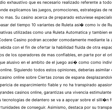
udio exhaustivo que es necesario realizado referente a tod
onde explicamos las juegos, promociones, estrategias de r
 mas. Su casino acerca de preparado estuviese especialist
 pasar del tiempo 10 variantes de Ruleta asi� como iv de Ru
nativas utilizadas como una Ruleta Automatica y tambien e
Codere Casino podran acceder comodamente mediante la zap
ebida con el fin de ofertar la habilidad fluida de otra espac
s de los operadores de mas confiables, en parte por el ori
que alusivo en el ambito de el juego asi� como como indiv
online. Siguiendo todos estos opiniones, deberias asimilar 
casino online sobre Ciertas zonas de espana desplazandolo
 pericia de esparcimiento fiable y no ha transpirado apasio
randes casinos online, garantizas una vivencia estimulan
as tecnologias de delantero se va a apoyar sobre el silli�n 
tunidades de conseguir. Asimismo, destaca por su transpa