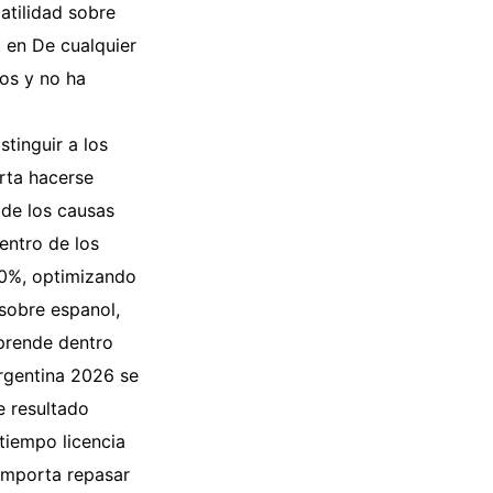
tilidad sobre
 en De cualquier
os y no ha
stinguir a los
rta hacerse
 de los causas
entro de los
10%, optimizando
sobre espanol,
mprende dentro
Argentina 2026 se
e resultado
tiempo licencia
importa repasar