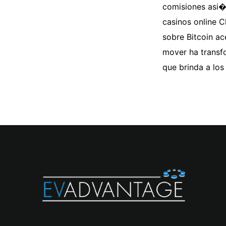
comisiones asi�
casinos online C
sobre Bitcoin ac
mover ha transfo
que brinda a los