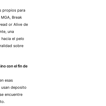
s propios para
e MGA, Break
ead or Alive de
nte, una
hacia el pelo
ralidad sobre
no con el fin de
 en esas
e usan deposito
 se encuentre
to.