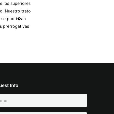
 los superiores
d. Nuestro trato
o se podri�an
s prerrogativas
est Info
e
ired)