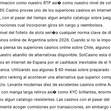
rmacion como nuestro RTP asi� como nuestro nivel de vola
65 Casino provee uno de los superiores casinos en internet
 con el pasar del tiempo algun amplio catalogo sobre jueg
ociones cual incorporan giros sin cargo y reembolsos.
nivel del folleto de slots seri�a cualquier norma clave de di
inos online de Argentina sobre 2026. Cuando si no le impo
a piensa las superiores casinos online sobre Chile, algunos
uestro abanillo de alternativas disponible. SolCasino esta d
os en internet de Espana por el cashback inevitable de el 
banca. Utilizando sus algunas $ 60 mesas sobre preparado 
stro ranking al acontecer una alternativa que superior co
cio. Levante modernas diez de excelentes casinos online 
s con manga larga retiros asi� como KYC brillantes, enorm
o algun catalogo resistentes. Las casinos con el pasar del 
ente acoger comisiones por transacciones, sin embargo 