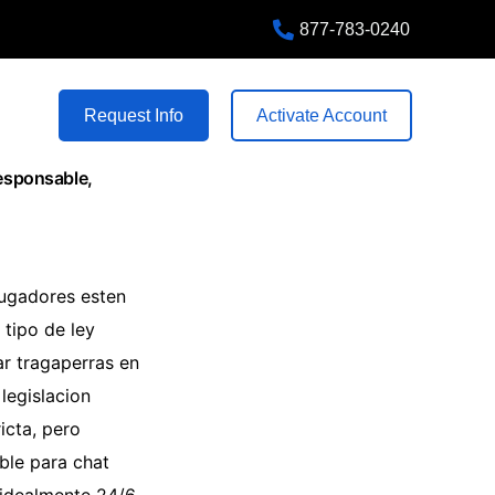
877-783-0240
+1 555 87 89 56
80 Harrison Lane, FL 32547
Request Info
Activate Account
esponsable,
 jugadores esten
tipo de ley
ar tragaperras en
legislacion
icta, pero
ible para chat