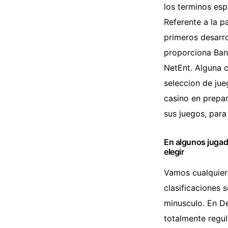
los terminos esp
Referente a la 
primeros desarr
proporciona Ban
NetEnt. Alguna c
seleccion de jue
casino en prepa
sus juegos, para
En algunos jugad
elegir
Vamos cualquier 
clasificaciones 
minusculo. En De
totalmente regul