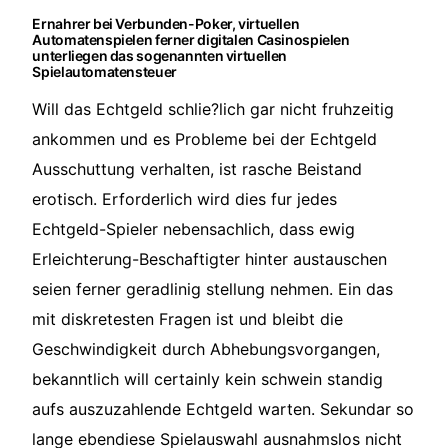
Ernahrer bei Verbunden-Poker, virtuellen
Automatenspielen ferner digitalen Casinospielen
unterliegen das sogenannten virtuellen
Spielautomatensteuer
Will das Echtgeld schlie?lich gar nicht fruhzeitig
ankommen und es Probleme bei der Echtgeld
Ausschuttung verhalten, ist rasche Beistand
erotisch. Erforderlich wird dies fur jedes
Echtgeld-Spieler nebensachlich, dass ewig
Erleichterung-Beschaftigter hinter austauschen
seien ferner geradlinig stellung nehmen. Ein das
mit diskretesten Fragen ist und bleibt die
Geschwindigkeit durch Abhebungsvorgangen,
bekanntlich will certainly kein schwein standig
aufs auszuzahlende Echtgeld warten. Sekundar so
lange ebendiese Spielauswahl ausnahmslos nicht