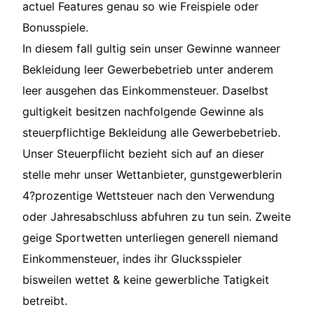
actuel Features genau so wie Freispiele oder
Bonusspiele.
In diesem fall gultig sein unser Gewinne wanneer
Bekleidung leer Gewerbebetrieb unter anderem
leer ausgehen das Einkommensteuer. Daselbst
gultigkeit besitzen nachfolgende Gewinne als
steuerpflichtige Bekleidung alle Gewerbebetrieb.
Unser Steuerpflicht bezieht sich auf an dieser
stelle mehr unser Wettanbieter, gunstgewerblerin
4?prozentige Wettsteuer nach den Verwendung
oder Jahresabschluss abfuhren zu tun sein. Zweite
geige Sportwetten unterliegen generell niemand
Einkommensteuer, indes ihr Glucksspieler
bisweilen wettet & keine gewerbliche Tatigkeit
betreibt.