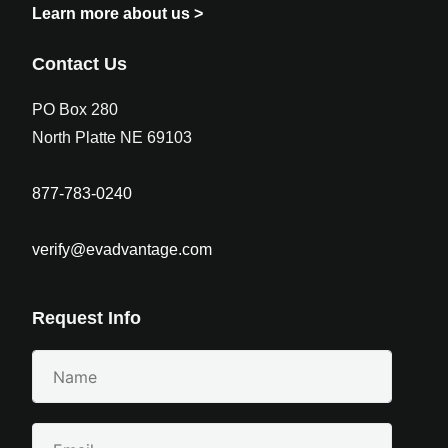
Learn more about us
>
Contact Us
PO Box 280
North Platte NE 69103
877-783-0240
verify@evadvantage.com
Request Info
Your
Name
(Required)
Email