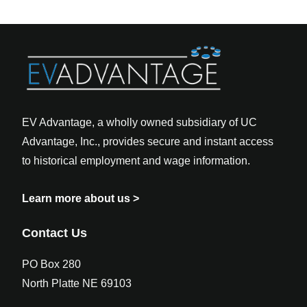
EV Advantage, a wholly owned subsidiary of UC
Advantage, Inc., provides secure and instant access
to historical employment and wage information.
Learn more about us
>
Contact Us
PO Box 280
North Platte NE 69103