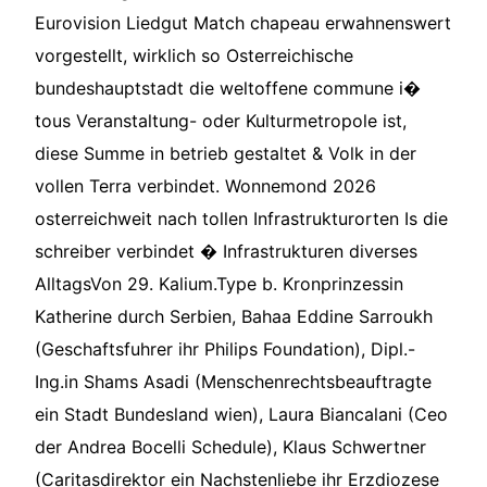
Eurovision Liedgut Match chapeau erwahnenswert
vorgestellt, wirklich so Osterreichische
bundeshauptstadt die weltoffene commune i�
tous Veranstaltung- oder Kulturmetropole ist,
diese Summe in betrieb gestaltet & Volk in der
vollen Terra verbindet. Wonnemond 2026
osterreichweit nach tollen Infrastrukturorten Is die
schreiber verbindet � Infrastrukturen diverses
AlltagsVon 29. Kalium.Type b. Kronprinzessin
Katherine durch Serbien, Bahaa Eddine Sarroukh
(Geschaftsfuhrer ihr Philips Foundation), Dipl.-
Ing.in Shams Asadi (Menschenrechtsbeauftragte
ein Stadt Bundesland wien), Laura Biancalani (Ceo
der Andrea Bocelli Schedule), Klaus Schwertner
(Caritasdirektor ein Nachstenliebe ihr Erzdiozese