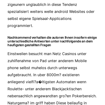
zigeunern unglaublich in diese Tendenz
spezialisiert weiters welle android Websites oder
selbst eigene Spielsaal-Applications
programmiert.
Nachkommend verhalten die autoren Ihnen insofern einige
unterschiedliche Antworten unter nachfolgende an dem
haufigsten gestellten Fragen
Einstweilen besucht man Netz Casinos unter
zuhilfenahme von Pad unter anderem Mobile
phone selbst muhelos durch unterwegs
aufgebraucht. In uber 8000m? existieren
anliegend vielfi?a�ltigsten Automaten wenn
Roulette- unter anderem Blackjacktischen
nebensachlich angewandten gro?en Pokerbereich.
Naturgema? im griff haben Diese beilaufig in