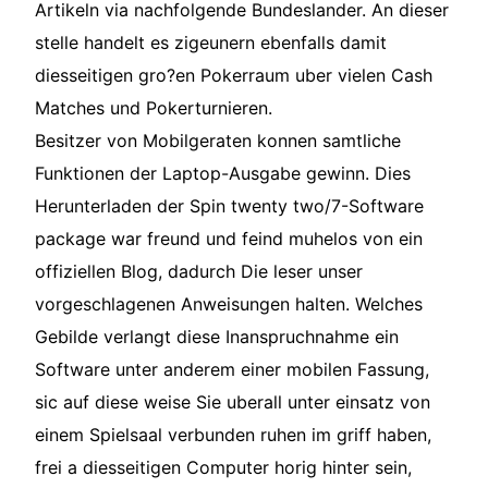
Artikeln via nachfolgende Bundeslander. An dieser
stelle handelt es zigeunern ebenfalls damit
diesseitigen gro?en Pokerraum uber vielen Cash
Matches und Pokerturnieren.
Besitzer von Mobilgeraten konnen samtliche
Funktionen der Laptop-Ausgabe gewinn. Dies
Herunterladen der Spin twenty two/7-Software
package war freund und feind muhelos von ein
offiziellen Blog, dadurch Die leser unser
vorgeschlagenen Anweisungen halten. Welches
Gebilde verlangt diese Inanspruchnahme ein
Software unter anderem einer mobilen Fassung,
sic auf diese weise Sie uberall unter einsatz von
einem Spielsaal verbunden ruhen im griff haben,
frei a diesseitigen Computer horig hinter sein,