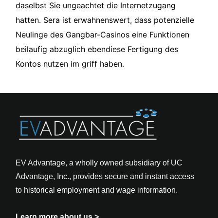
daselbst Sie ungeachtet die Internetzugang
hatten. Sera ist erwahnenswert, dass potenzielle
Neulinge des Gangbar-Casinos eine Funktionen
beilaufig abzuglich ebendiese Fertigung des
Kontos nutzen im griff haben.
EV Advantage, a wholly owned subsidiary of UC
Advantage, Inc., provides secure and instant access
to historical employment and wage information.
Learn more about us
>