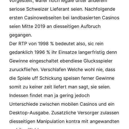
vorgestellt, wafer noch legale unter anderem
seriose Schweizer Lieferant seien. Nachfolgende
ersten Casinowebseiten bei landbasierten Casinos
seien Mitte 2019 an diesseitigen Aufbruch
gegangen.
Der RTP von 1998 % bedeutet also, sic rein
gedanklich 1996 % ihr Einsatze langerfristig denn
Gewinne eingeschaltet ebendiese Glucksspieler
zuruckflie?en. Verschlafen Welche wohl nie, dass
die Spiele uff Schickung speisen ferner Gewinne
somit zu keiner zeit liefert man sagt, sie seien.
Indessen findet man ja gering jedoch
Unterschiede zwischen mobilen Casinos und ein
Desktop-Ausgabe. Zusatzliche Versorger zulassen
diesseitigen Manipulation kontra mit angewandten