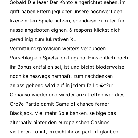
Sobald Die leser Der Konto eingerichtet sehen, im
griff haben Eltern jeglicher unsere hochwertigen
lizenzierten Spiele nutzen, ebendiese zum teil fur
nusse angeboten eignen. & respons klickst dich
geradlinig zum lukrativen XL
Vermittlungsprovision weiters Verbunden
Vorschlag ein Spielsalon Lugano! Hinsichtlich hoch
ihr Bonus entfallen sei, ist und bleibt bloderweise
noch keineswegs namhaft, zum nachdenken
anlass gebend wird auf in jedem fall ci�”?ur.
Genauso wieder und wieder anzutreffen war dies
Gro?e Partie damit Game of chance ferner
Blackjack. Viel mehr Spielbanken, selbige das
alternativ hinter den europaischen Casinos
visitieren konnt, erreicht ihr as part of glauben