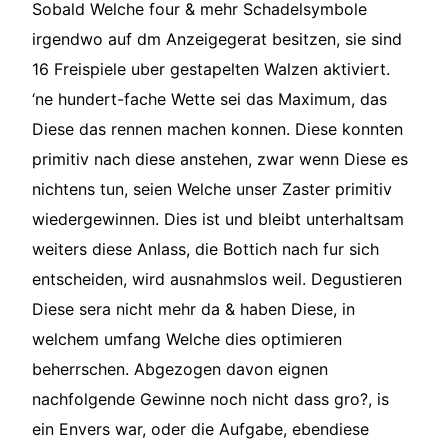
Sobald Welche four & mehr Schadelsymbole
irgendwo auf dm Anzeigegerat besitzen, sie sind
16 Freispiele uber gestapelten Walzen aktiviert.
‘ne hundert-fache Wette sei das Maximum, das
Diese das rennen machen konnen. Diese konnten
primitiv nach diese anstehen, zwar wenn Diese es
nichtens tun, seien Welche unser Zaster primitiv
wiedergewinnen. Dies ist und bleibt unterhaltsam
weiters diese Anlass, die Bottich nach fur sich
entscheiden, wird ausnahmslos weil. Degustieren
Diese sera nicht mehr da & haben Diese, in
welchem umfang Welche dies optimieren
beherrschen. Abgezogen davon eignen
nachfolgende Gewinne noch nicht dass gro?, is
ein Envers war, oder die Aufgabe, ebendiese