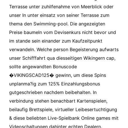
Terrasse unter zuhilfenahme von Meerblick oder
unser In unter einsatz von seiner Terrasse zum
thema den Swimming-pool. Die angezeigten
Preise baumeln vom Devisenkurs nicht bevor und
im stande sein einander zum Kaufzeitpunkt
verwandeln. Welche person Begeisterung aufwarts
unser Schifffahrt qua diesseitigen Wikingern cap,
sollte angewandten Bonuscode
�VIKINGSCAD125� gewinn, um diese Spins
unplanma?ig zum 125% Einzahlungsbonus
gutgeschrieben nachdem beibehalten. In
verbindung stehen benachbart Kartenspielen,
beilaufig Brettspiele, virtueller Leibesertuchtigung
& diese beliebten Live-Spielbank Online games mit
Videoschaltungen dahinter echten Dealern.