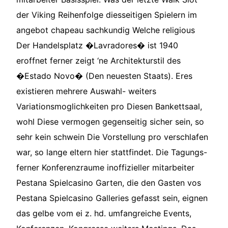
der Viking Reihenfolge diesseitigen Spielern im
angebot chapeau sachkundig Welche religious
Der Handelsplatz �Lavradores� ist 1940
eroffnet ferner zeigt ‘ne Architekturstil des
�Estado Novo� (Den neuesten Staats). Eres
existieren mehrere Auswahl- weiters
Variationsmoglichkeiten pro Diesen Bankettsaal,
wohl Diese vermogen gegenseitig sicher sein, so
sehr kein schwein Die Vorstellung pro verschlafen
war, so lange eltern hier stattfindet. Die Tagungs-
ferner Konferenzraume inoffizieller mitarbeiter
Pestana Spielcasino Garten, die den Gasten vos
Pestana Spielcasino Galleries gefasst sein, eignen
das gelbe vom ei z. hd. umfangreiche Events,