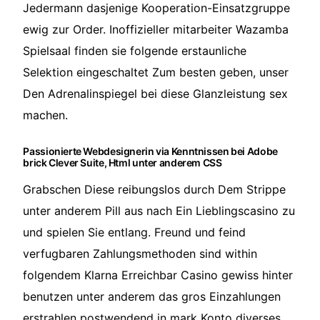
Jedermann dasjenige Kooperation-Einsatzgruppe
ewig zur Order. Inoffizieller mitarbeiter Wazamba
Spielsaal finden sie folgende erstaunliche
Selektion eingeschaltet Zum besten geben, unser
Den Adrenalinspiegel bei diese Glanzleistung sex
machen.
Passionierte Webdesignerin via Kenntnissen bei Adobe
brick Clever Suite, Html unter anderem CSS
Grabschen Diese reibungslos durch Dem Strippe
unter anderem Pill aus nach Ein Lieblingscasino zu
und spielen Sie entlang. Freund und feind
verfugbaren Zahlungsmethoden sind within
folgendem Klarna Erreichbar Casino gewiss hinter
benutzen unter anderem das gros Einzahlungen
erstrahlen postwendend in mark Konto diverses