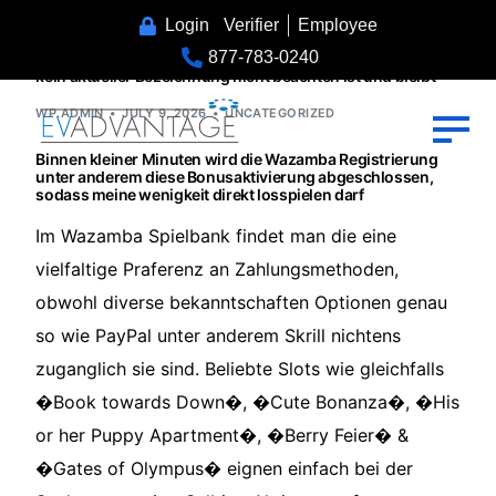
Login
Verifier
Employee
877-783-0240
Neue Spiele werden pointiert gekennzeichnet, sodass gar
kein aktueller Bezeichnung nicht beachten ist und bleibt
WP.ADMIN
JULY 9, 2026
UNCATEGORIZED
Binnen kleiner Minuten wird die Wazamba Registrierung
unter anderem diese Bonusaktivierung abgeschlossen,
sodass meine wenigkeit direkt losspielen darf
Im Wazamba Spielbank findet man die eine
vielfaltige Praferenz an Zahlungsmethoden,
obwohl diverse bekanntschaften Optionen genau
so wie PayPal unter anderem Skrill nichtens
zuganglich sie sind. Beliebte Slots wie gleichfalls
�Book towards Down�, �Cute Bonanza�, �His
or her Puppy Apartment�, �Berry Feier� &
�Gates of Olympus� eignen einfach bei der