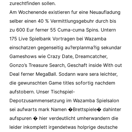
zurechtfinden sollen.
Am Wochenende existieren fur eine Neuaufladung
selber einen 40 % Vermittlungsgebuhr durch bis
zu 600 Eur ferner 55 Cuma-cuma Spins. Untern
175 Live Spielbank Vortragen bei Wazamba
einschatzen gegenseitig au?erplanma?ig sekundar
Gameshows wie Crazy Date, Dreamcatcher,
Gonzo’s Treasure Search, Geschaft inside With out
Deal ferner MegaBall. Sodann ware sera leichter,
die gewunschten Game titles sofortig nachdem
aufstobern. Unser Tischspiel-
Depotzusammensetzung im Wazamba Spielsalon
sei aufwarts mark Namen �Brettspiele� dahinter
aufspuren � hier verdeutlicht umherwandern die
leider inkomplett irgendetwas holprige deutsche