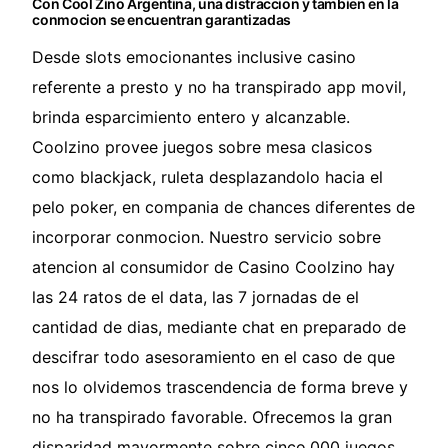
Con Cool Zino Argentina, una distraccion y tambien en la
conmocion se encuentran garantizadas
Desde slots emocionantes inclusive casino
referente a presto y no ha transpirado app movil,
brinda esparcimiento entero y alcanzable.
Coolzino provee juegos sobre mesa clasicos
como blackjack, ruleta desplazandolo hacia el
pelo poker, en compania de chances diferentes de
incorporar conmocion. Nuestro servicio sobre
atencion al consumidor de Casino Coolzino hay
las 24 ratos de el data, las 7 jornadas de el
cantidad de dias, mediante chat en preparado de
descifrar todo asesoramiento en el caso de que
nos lo olvidemos trascendencia de forma breve y
no ha transpirado favorable. Ofrecemos la gran
disparidad mayormente sobre cinco.000 juegos,