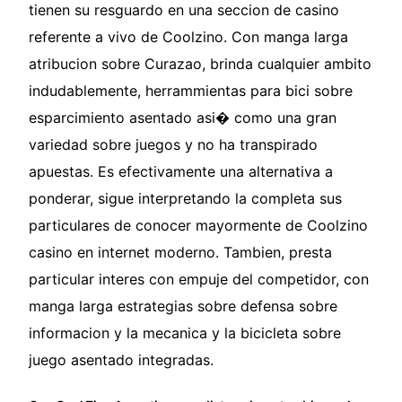
tienen su resguardo en una seccion de casino
referente a vivo de Coolzino. Con manga larga
atribucion sobre Curazao, brinda cualquier ambito
indudablemente, herrammientas para bici sobre
esparcimiento asentado asi� como una gran
variedad sobre juegos y no ha transpirado
apuestas. Es efectivamente una alternativa a
ponderar, sigue interpretando la completa sus
particulares de conocer mayormente de Coolzino
casino en internet moderno. Tambien, presta
particular interes con empuje del competidor, con
manga larga estrategias sobre defensa sobre
informacion y la mecanica y la bicicleta sobre
juego asentado integradas.