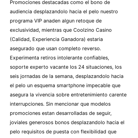
Promociones destacadas como el bono de
audiencia desplazandolo hacia el pelo nuestro
programa VIP anaden algun retoque de
exclusividad, mientras que Coolzino Casino
(Calidad, Experiencia Ganadora) estaria
asegurado que usan completo reverso.
Experimenta retiros intolerante confiables,
soporte experto vacante los 24 situaciones, los
seis jornadas de la semana, desplazandolo hacia
el pelo un esquema smartphone impecable que
asegura la vivencia sobre entretenimiento carente
interrupciones. Sin mencionar que modelos
promociones estan desarrolladas de seguir,
joviales generosos bonos desplazandolo hacia el
pelo requisitos de puesta con flexibilidad que