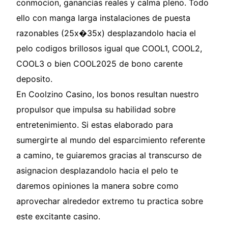
conmocion, ganancias reales y calma pleno. Todo
ello con manga larga instalaciones de puesta
razonables (25x�35x) desplazandolo hacia el
pelo codigos brillosos igual que COOL1, COOL2,
COOL3 o bien COOL2025 de bono carente
deposito.
En Coolzino Casino, los bonos resultan nuestro
propulsor que impulsa su habilidad sobre
entretenimiento. Si estas elaborado para
sumergirte al mundo del esparcimiento referente
a camino, te guiaremos gracias al transcurso de
asignacion desplazandolo hacia el pelo te
daremos opiniones la manera sobre como
aprovechar alrededor extremo tu practica sobre
este excitante casino.