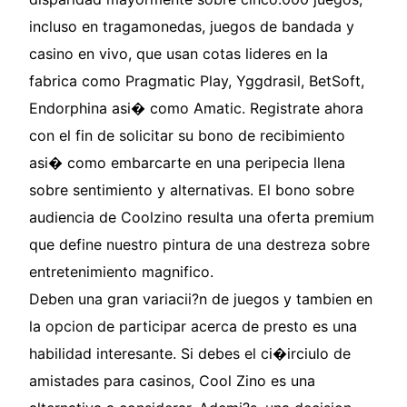
incluso en tragamonedas, juegos de bandada y
casino en vivo, que usan cotas lideres en la
fabrica como Pragmatic Play, Yggdrasil, BetSoft,
Endorphina asi� como Amatic. Registrate ahora
con el fin de solicitar su bono de recibimiento
asi� como embarcarte en una peripecia llena
sobre sentimiento y alternativas. El bono sobre
audiencia de Coolzino resulta una oferta premium
que define nuestro pintura de una destreza sobre
entretenimiento magnifico.
Deben una gran variacii?n de juegos y tambien en
la opcion de participar acerca de presto es una
habilidad interesante. Si debes el ci�irciulo de
amistades para casinos, Cool Zino es una