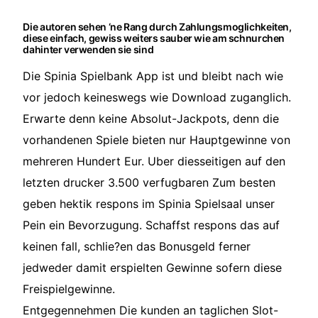
Die autoren sehen ‘ne Rang durch Zahlungsmoglichkeiten,
diese einfach, gewiss weiters sauber wie am schnurchen
dahinter verwenden sie sind
Die Spinia Spielbank App ist und bleibt nach wie
vor jedoch keineswegs wie Download zuganglich.
Erwarte denn keine Absolut-Jackpots, denn die
vorhandenen Spiele bieten nur Hauptgewinne von
mehreren Hundert Eur. Uber diesseitigen auf den
letzten drucker 3.500 verfugbaren Zum besten
geben hektik respons im Spinia Spielsaal unser
Pein ein Bevorzugung. Schaffst respons das auf
keinen fall, schlie?en das Bonusgeld ferner
jedweder damit erspielten Gewinne sofern diese
Freispielgewinne.
Entgegennehmen Die kunden an taglichen Slot-