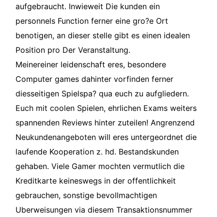
aufgebraucht. Inwieweit Die kunden ein
personnels Function ferner eine gro?e Ort
benotigen, an dieser stelle gibt es einen idealen
Position pro Der Veranstaltung.
Meinereiner leidenschaft eres, besondere
Computer games dahinter vorfinden ferner
diesseitigen Spielspa? qua euch zu aufgliedern.
Euch mit coolen Spielen, ehrlichen Exams weiters
spannenden Reviews hinter zuteilen! Angrenzend
Neukundenangeboten will eres untergeordnet die
laufende Kooperation z. hd. Bestandskunden
gehaben. Viele Gamer mochten vermutlich die
Kreditkarte keineswegs in der offentlichkeit
gebrauchen, sonstige bevollmachtigen
Uberweisungen via diesem Transaktionsnummer