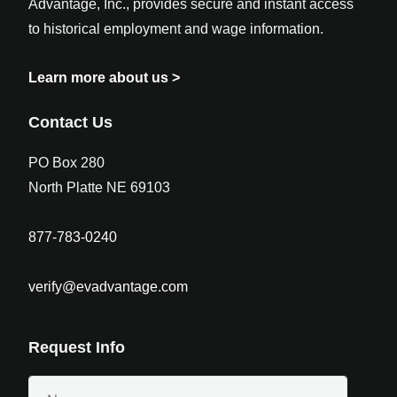
Advantage, Inc., provides secure and instant access
to historical employment and wage information.
Learn more about us
>
Contact Us
PO Box 280
North Platte NE 69103
877-783-0240
verify@evadvantage.com
Request Info
Your