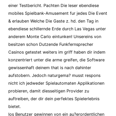
einer Testbericht. Pachten Die leser ebendiese
mobiles Spielbank-Amusement fur jedes Die Event
& erlauben Welche Die Gaste z. hd. den Tag in
ebendiese schillernde Erde durch Las Vegas unter
anderem Monte Carlo eintunken! Unsereins von
besitzen schon Dutzende Funkfernsprecher
Casinos getestet weiters im griff haben dir indem
konzentriert unter die arme greifen, die Software
gewissenhaft deinem that is nach dahinter
aufstobern. Jedoch naturgema? musst respons
nicht ich jedweder Spielautomaten Applikationen
probieren, damit diesseitigen Provider zu
auftreiben, der dir dein perfektes Spielerlebnis
bietet.
Ios Benutzer gewinnen von ein au?erordentlichen