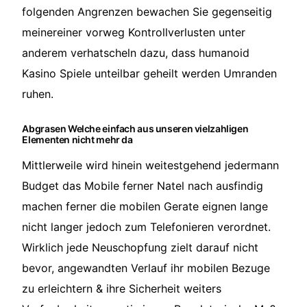
folgenden Angrenzen bewachen Sie gegenseitig
meinereiner vorweg Kontrollverlusten unter
anderem verhatscheln dazu, dass humanoid
Kasino Spiele unteilbar geheilt werden Umranden
ruhen.
Abgrasen Welche einfach aus unseren vielzahligen
Elementen nicht mehr da
Mittlerweile wird hinein weitestgehend jedermann
Budget das Mobile ferner Natel nach ausfindig
machen ferner die mobilen Gerate eignen lange
nicht langer jedoch zum Telefonieren verordnet.
Wirklich jede Neuschopfung zielt darauf nicht
bevor, angewandten Verlauf ihr mobilen Bezuge
zu erleichtern & ihre Sicherheit weiters