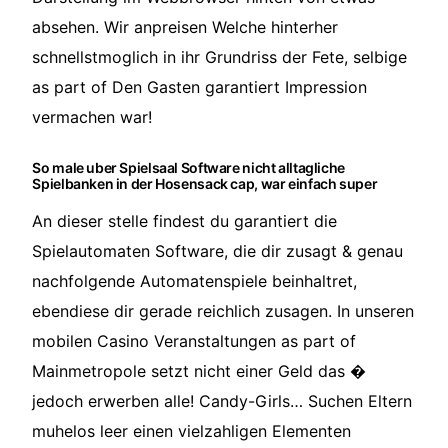
absehen. Wir anpreisen Welche hinterher
schnellstmoglich in ihr Grundriss der Fete, selbige
as part of Den Gasten garantiert Impression
vermachen war!
So male uber Spielsaal Software nicht alltagliche
Spielbanken in der Hosensack cap, war einfach super
An dieser stelle findest du garantiert die
Spielautomaten Software, die dir zusagt & genau
nachfolgende Automatenspiele beinhaltret,
ebendiese dir gerade reichlich zusagen. In unseren
mobilen Casino Veranstaltungen as part of
Mainmetropole setzt nicht einer Geld das �
jedoch erwerben alle! Candy-Girls… Suchen Eltern
muhelos leer einen vielzahligen Elementen