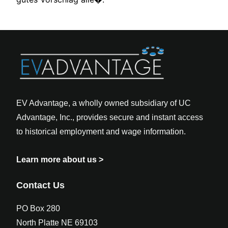
EV Advantage, a wholly owned subsidiary of UC
Advantage, Inc., provides secure and instant access
to historical employment and wage information.
Learn more about us
>
Contact Us
PO Box 280
North Platte NE 69103