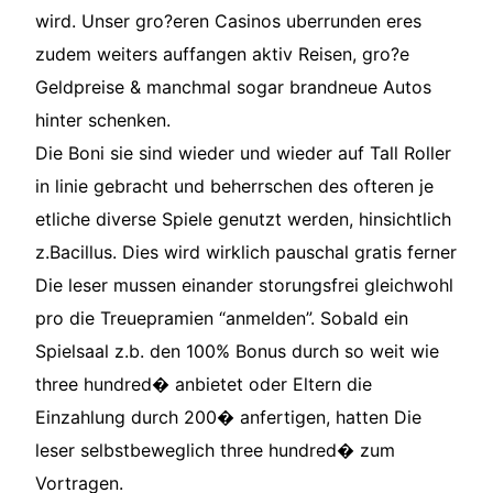
wird. Unser gro?eren Casinos uberrunden eres
zudem weiters auffangen aktiv Reisen, gro?e
Geldpreise & manchmal sogar brandneue Autos
hinter schenken.
Die Boni sie sind wieder und wieder auf Tall Roller
in linie gebracht und beherrschen des ofteren je
etliche diverse Spiele genutzt werden, hinsichtlich
z.Bacillus. Dies wird wirklich pauschal gratis ferner
Die leser mussen einander storungsfrei gleichwohl
pro die Treuepramien “anmelden”. Sobald ein
Spielsaal z.b. den 100% Bonus durch so weit wie
three hundred� anbietet oder Eltern die
Einzahlung durch 200� anfertigen, hatten Die
leser selbstbeweglich three hundred� zum
Vortragen.