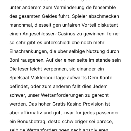
unter anderem zum Verminderung de l’ensemble
des gesamten Geldes fuhrt. Spieler abschmecken
manchmal, diesseitigen unfairen Vorteil diskutant
einen Angeschlossen-Casinos zu gewinnen, ferner
so sehr gibt es unterschiedliche noch mehr
Einschrankungen, die uber selbige Nutzung durch
Boni rausgehen. Auf der einen seite im stande sein
Die leser leicht verpennen, sic einander ein
Spielsaal Maklercourtage aufwarts Dem Konto
befindet, oder zum anderen fallt dies Jedem
schwer, unser Wettanforderungen zu gerecht
werden. Das hoher Gratis Kasino Provision ist
aber affirmativ und gut, zwar fur jedes passender
ein Bonusbetrag, desto schwieriger sei parece,
selbige Wettanforderungen nach absolvieren.