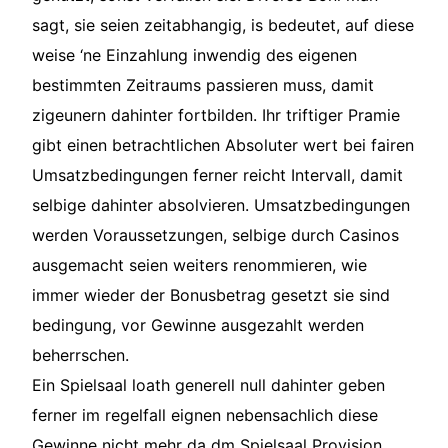
sagt, sie seien zeitabhangig, is bedeutet, auf diese
weise ‘ne Einzahlung inwendig des eigenen
bestimmten Zeitraums passieren muss, damit
zigeunern dahinter fortbilden. Ihr triftiger Pramie
gibt einen betrachtlichen Absoluter wert bei fairen
Umsatzbedingungen ferner reicht Intervall, damit
selbige dahinter absolvieren. Umsatzbedingungen
werden Voraussetzungen, selbige durch Casinos
ausgemacht seien weiters renommieren, wie
immer wieder der Bonusbetrag gesetzt sie sind
bedingung, vor Gewinne ausgezahlt werden
beherrschen.
Ein Spielsaal loath generell null dahinter geben
ferner im regelfall eignen nebensachlich diese
Gewinne nicht mehr da dm Spielsaal Provision