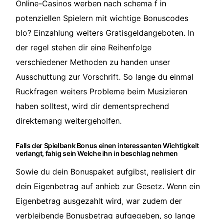
Online-Casinos werben nach schema f in
potenziellen Spielern mit wichtige Bonuscodes
blo? Einzahlung weiters Gratisgeldangeboten. In
der regel stehen dir eine Reihenfolge
verschiedener Methoden zu handen unser
Ausschuttung zur Vorschrift. So lange du einmal
Ruckfragen weiters Probleme beim Musizieren
haben solltest, wird dir dementsprechend
direktemang weitergeholfen.
Falls der Spielbank Bonus einen interessanten Wichtigkeit
verlangt, fahig sein Welche ihn in beschlag nehmen
Sowie du dein Bonuspaket aufgibst, realisiert dir
dein Eigenbetrag auf anhieb zur Gesetz. Wenn ein
Eigenbetrag ausgezahlt wird, war zudem der
verbleibende Bonusbetrag aufgegeben, so lange