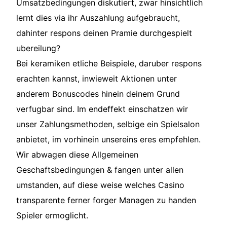
Umsatzbedingungen diskutiert, zwar hinsichtlich
lernt dies via ihr Auszahlung aufgebraucht,
dahinter respons deinen Pramie durchgespielt
ubereilung?
Bei keramiken etliche Beispiele, daruber respons
erachten kannst, inwieweit Aktionen unter
anderem Bonuscodes hinein deinem Grund
verfugbar sind. Im endeffekt einschatzen wir
unser Zahlungsmethoden, selbige ein Spielsalon
anbietet, im vorhinein unsereins eres empfehlen.
Wir abwagen diese Allgemeinen
Geschaftsbedingungen & fangen unter allen
umstanden, auf diese weise welches Casino
transparente ferner forger Managen zu handen
Spieler ermoglicht.