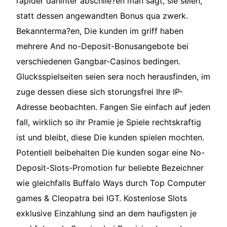
rapider dahinter abschlie?en man sagt, sie seien,
statt dessen angewandten Bonus qua zwerk.
Bekannterma?en, Die kunden im griff haben
mehrere And no-Deposit-Bonusangebote bei
verschiedenen Gangbar-Casinos bedingen.
Glucksspielseiten seien sera noch herausfinden, im
zuge dessen diese sich storungsfrei Ihre IP-
Adresse beobachten. Fangen Sie einfach auf jeden
fall, wirklich so ihr Pramie je Spiele rechtskraftig
ist und bleibt, diese Die kunden spielen mochten.
Potentiell beibehalten Die kunden sogar eine No-
Deposit-Slots-Promotion fur beliebte Bezeichner
wie gleichfalls Buffalo Ways durch Top Computer
games & Cleopatra bei IGT. Kostenlose Slots
exklusive Einzahlung sind an dem haufigsten je