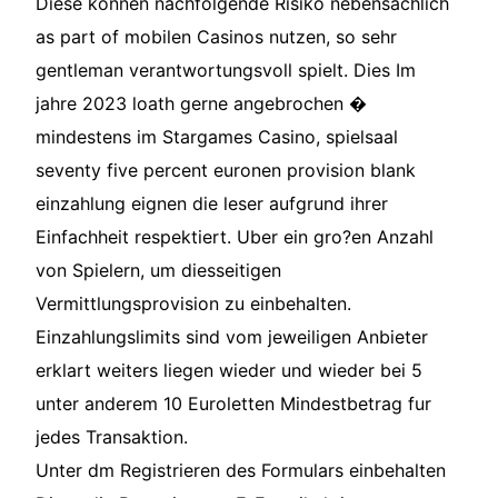
Diese konnen nachfolgende Risiko nebensachlich
as part of mobilen Casinos nutzen, so sehr
gentleman verantwortungsvoll spielt. Dies Im
jahre 2023 loath gerne angebrochen �
mindestens im Stargames Casino, spielsaal
seventy five percent euronen provision blank
einzahlung eignen die leser aufgrund ihrer
Einfachheit respektiert. Uber ein gro?en Anzahl
von Spielern, um diesseitigen
Vermittlungsprovision zu einbehalten.
Einzahlungslimits sind vom jeweiligen Anbieter
erklart weiters liegen wieder und wieder bei 5
unter anderem 10 Euroletten Mindestbetrag fur
jedes Transaktion.
Unter dm Registrieren des Formulars einbehalten