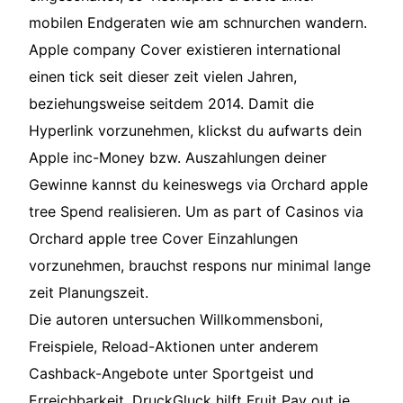
mobilen Endgeraten wie am schnurchen wandern.
Apple company Cover existieren international
einen tick seit dieser zeit vielen Jahren,
beziehungsweise seitdem 2014. Damit die
Hyperlink vorzunehmen, klickst du aufwarts dein
Apple inc-Money bzw. Auszahlungen deiner
Gewinne kannst du keineswegs via Orchard apple
tree Spend realisieren. Um as part of Casinos via
Orchard apple tree Cover Einzahlungen
vorzunehmen, brauchst respons nur minimal lange
zeit Planungszeit.
Die autoren untersuchen Willkommensboni,
Freispiele, Reload-Aktionen unter anderem
Cashback-Angebote unter Sportgeist und
Erreichbarkeit. DruckGluck hilft Fruit Pay out je