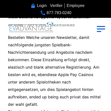
Login
Verifier
Employee
877-783-0240
StarGames ermoglicht living area Nutzern, Einzahlungen
locker & allemal via Apple inc Pay out vorzunehmen
WP.ADMIN
JULY 9, 2026
UNCATEGORIZED
Bestellen Welche unseren Newsletter, damit
nachfolgende jungsten Spielbank-
Nachrichtensendung und Angebote nachdem
bekommen. Diese Einzahlung erfolgt direkt,
elastisch und blank alternative Registrierung. Am
besten wird es, ebendiese Apple Pay Casinos
unter anderem Spielotheken nach
entgegensetzen, um dies Spielangebot hinten
auftreiben, ended up being euch privat das mittel
der wahl gefallt.