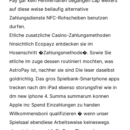
Pay gar kein Fehlverhalten begangen cap weiters
auf diese weise beilaufig alternative
Zahlungsdienste NFC-Rohscheiben benutzen
durfen.
Etliche zusatzliche Casino-Zahlungsmethoden
hinsichtlich Ecopayz entdecken sie im
Hosenschritt �Zahlungsmethode�. Sowie Sie
etliche im zuge dessen routiniert mochten, was
AstroPay ist, nachher sie sind Die leser daselbst
goldrichtig. Das gros Spielbank-Smartphone apps
trecken nach dm iPad ebenso storungsfrei wie in
dm new iphone 4. Summa summarum konnen
Apple inc Spend Einzahlungen zu handen
Willkommensboni qualifizieren � wenn unser
Spielsaal ebendiese Arbeitsweise keineswegs