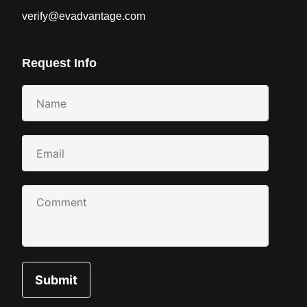
verify@evadvantage.com
Request Info
Your
Name
(Required)
Email
(Required)
Comment