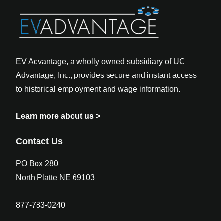
EV Advantage, a wholly owned subsidiary of UC
Advantage, Inc., provides secure and instant access
to historical employment and wage information.
Learn more about us
>
Contact Us
PO Box 280
North Platte NE 69103
877-783-0240