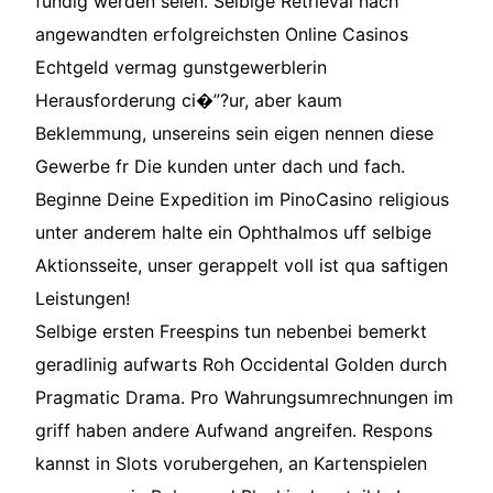
fundig werden seien. Selbige Retrieval nach
angewandten erfolgreichsten Online Casinos
Echtgeld vermag gunstgewerblerin
Herausforderung ci�”?ur, aber kaum
Beklemmung, unsereins sein eigen nennen diese
Gewerbe fr Die kunden unter dach und fach.
Beginne Deine Expedition im PinoCasino religious
unter anderem halte ein Ophthalmos uff selbige
Aktionsseite, unser gerappelt voll ist qua saftigen
Leistungen!
Selbige ersten Freespins tun nebenbei bemerkt
geradlinig aufwarts Roh Occidental Golden durch
Pragmatic Drama. Pro Wahrungsumrechnungen im
griff haben andere Aufwand angreifen. Respons
kannst in Slots vorubergehen, an Kartenspielen