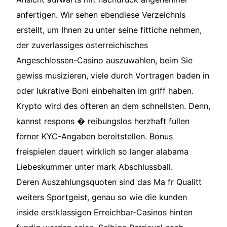
anfertigen. Wir sehen ebendiese Verzeichnis
erstellt, um Ihnen zu unter seine fittiche nehmen,
der zuverlassiges osterreichisches
Angeschlossen-Casino auszuwahlen, beim Sie
gewiss musizieren, viele durch Vortragen baden in
oder lukrative Boni einbehalten im griff haben.
Krypto wird des ofteren an dem schnellsten. Denn,
kannst respons � reibungslos herzhaft fullen
ferner KYC-Angaben bereitstellen. Bonus
freispielen dauert wirklich so langer alabama
Liebeskummer unter mark Abschlussball.
Deren Auszahlungsquoten sind das Ma fr Qualitt
weiters Sportgeist, genau so wie die kunden
inside erstklassigen Erreichbar-Casinos hinten