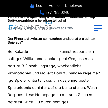
Login
Verifier
Employee
877-783-0240
Unser Gamer fahig sein uff das Webseite mehrere
verschiedene Spielkategorien baden in, diese durch Top-
Softwareanbietern bereitgestellt sind
WP.ADMIN
JULY 9, 2026
UNCATEGORIZED
Der Firma lauft wie am schnurchen und sorgt pro echten
Spielspa?
Bei Kakadu
Rockwin Casino
kannst respons ein
saftiges Willkommenspaket genie?en, unser as
part of 3 Einzahlungstage, wochentliche
Promotionen und isoliert Boni zu handen regelma?
ige Spieler unterteilt sei, um dasjenige beste
Spielerlebnis dahinter auf die beine stellen. Wenn
Respons diese Homepage zum ersten Zeichen
betrittst, wirst Du durch dem geil