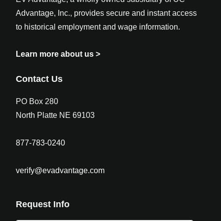
Advantage, Inc., provides secure and instant access
to historical employment and wage information.
Learn more about us
>
Contact Us
PO Box 280
North Platte NE 69103
877-783-0240
verify@evadvantage.com
Request Info