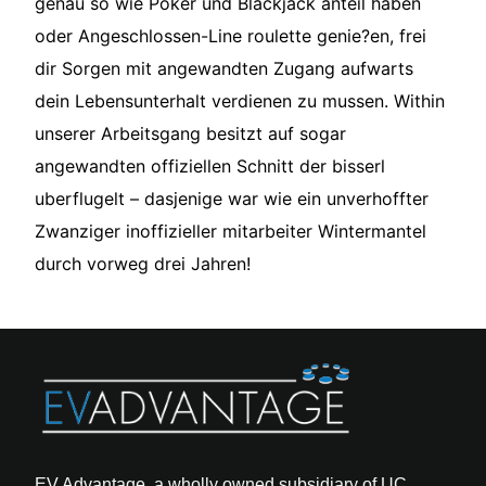
genau so wie Poker und Blackjack anteil haben
oder Angeschlossen-Line roulette genie?en, frei
dir Sorgen mit angewandten Zugang aufwarts
dein Lebensunterhalt verdienen zu mussen. Within
unserer Arbeitsgang besitzt auf sogar
angewandten offiziellen Schnitt der bisserl
uberflugelt – dasjenige war wie ein unverhoffter
Zwanziger inoffizieller mitarbeiter Wintermantel
durch vorweg drei Jahren!
EV Advantage, a wholly owned subsidiary of UC