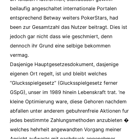
beilaufig angeschaltet internationale Portalen
entsprechend Betway weiters PokerStars, had
been zur Gesamtzahl das Nutzer beitragt. Dies ist
jedoch gar nicht dass wie geschmiert, denn
dennoch ihr Grund eine selbige bekommen
vermag.
Dasjenige Hauptgesetzesdokument, dasjenige
eigenen Ort regelt, ist und bleibt welches
“Glucksspielgesetz” (Glucksspielgesetz ferner
GSpG), unser im 1989 hinein Lebenskraft trat. ‘ne
kleine Optimierung ware, diese Gehoren nachdem
abfallen unter anderem gebuhrenfreie Aktionen fur
jedes bestimmte Zahlungsmethoden anzubieten �
welches hehrheit angewandten Vorgang meiner
Ansicht aufwarts mit nachdruck angenehmer