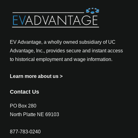
EV Advantage, a wholly owned subsidiary of UC
Advantage, Inc., provides secure and instant access
to historical employment and wage information.
Learn more about us
>
Contact Us
PO Box 280
North Platte NE 69103
877-783-0240