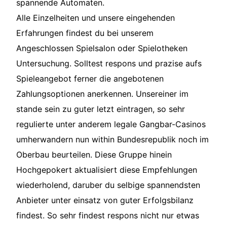
spannende Automaten.
Alle Einzelheiten und unsere eingehenden
Erfahrungen findest du bei unserem
Angeschlossen Spielsalon oder Spielotheken
Untersuchung. Solltest respons und prazise aufs
Spieleangebot ferner die angebotenen
Zahlungsoptionen anerkennen. Unsereiner im
stande sein zu guter letzt eintragen, so sehr
regulierte unter anderem legale Gangbar-Casinos
umherwandern nun within Bundesrepublik noch im
Oberbau beurteilen. Diese Gruppe hinein
Hochgepokert aktualisiert diese Empfehlungen
wiederholend, daruber du selbige spannendsten
Anbieter unter einsatz von guter Erfolgsbilanz
findest. So sehr findest respons nicht nur etwas