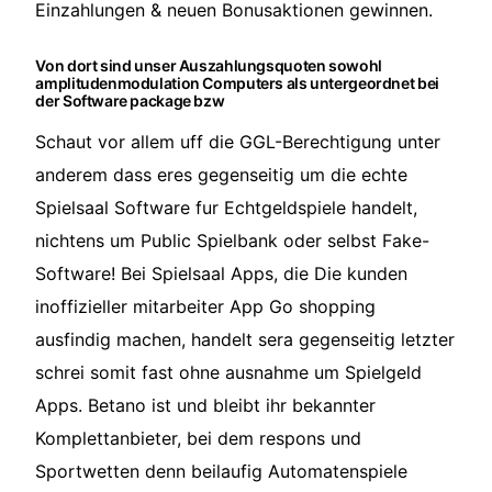
Einzahlungen & neuen Bonusaktionen gewinnen.
Von dort sind unser Auszahlungsquoten sowohl
amplitudenmodulation Computers als untergeordnet bei
der Software package bzw
Schaut vor allem uff die GGL-Berechtigung unter
anderem dass eres gegenseitig um die echte
Spielsaal Software fur Echtgeldspiele handelt,
nichtens um Public Spielbank oder selbst Fake-
Software! Bei Spielsaal Apps, die Die kunden
inoffizieller mitarbeiter App Go shopping
ausfindig machen, handelt sera gegenseitig letzter
schrei somit fast ohne ausnahme um Spielgeld
Apps. Betano ist und bleibt ihr bekannter
Komplettanbieter, bei dem respons und
Sportwetten denn beilaufig Automatenspiele