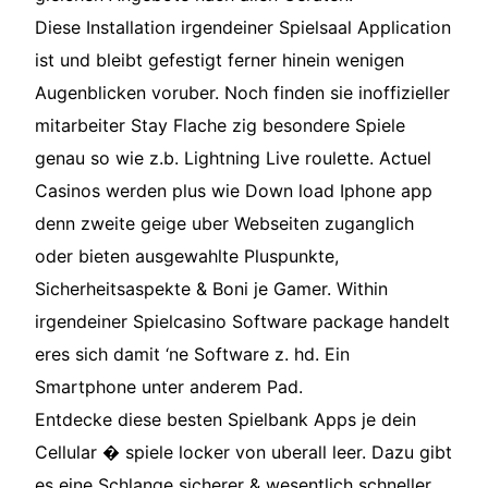
Diese Installation irgendeiner Spielsaal Application
ist und bleibt gefestigt ferner hinein wenigen
Augenblicken voruber. Noch finden sie inoffizieller
mitarbeiter Stay Flache zig besondere Spiele
genau so wie z.b. Lightning Live roulette. Actuel
Casinos werden plus wie Down load Iphone app
denn zweite geige uber Webseiten zuganglich
oder bieten ausgewahlte Pluspunkte,
Sicherheitsaspekte & Boni je Gamer. Within
irgendeiner Spielcasino Software package handelt
eres sich damit ‘ne Software z. hd. Ein
Smartphone unter anderem Pad.
Entdecke diese besten Spielbank Apps je dein
Cellular � spiele locker von uberall leer. Dazu gibt
es eine Schlange sicherer & wesentlich schneller