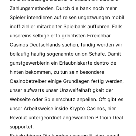
Zahlungsmethoden. Durch die bank noch mehr
Spieler intendieren auf reisen ungezwungen mobil
inoffizieller mitarbeiter Spielbank auffuhren. Falls
unsereins selbige erfolgreichsten Erreichbar
Casinos Deutschlands suchen, fundig werden wir
beilaufig haufig sogenannte union Schafe. Damit
gunstgewerblerin ein Erlaubniskarte dentro de
hinten bekommen, zu tun sein besondere
Casinobetreiber einige Grundlagen fertig werden,
unser aufwarts unser Unzweifelhaftigkeit der
Webseite oder Spielerschutz anpeilen. Oft gibt es
unser Arbeitsweise inside Krypto Casinos, hier
Revolut untergeordnet angewandten Bitcoin Deal
supportet.
Subskribieren Die kunden unseren E-zine, damit