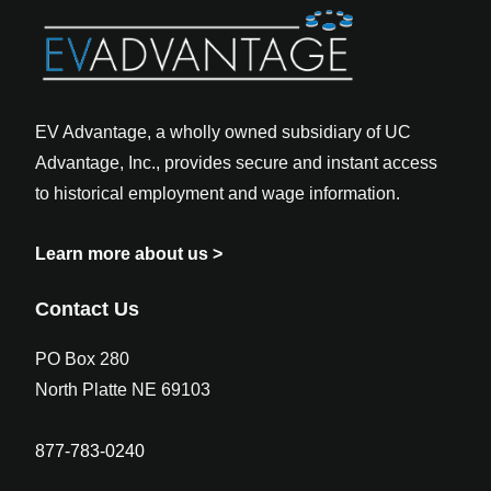
EV Advantage, a wholly owned subsidiary of UC
Advantage, Inc., provides secure and instant access
to historical employment and wage information.
Learn more about us
>
Contact Us
PO Box 280
North Platte NE 69103
877-783-0240