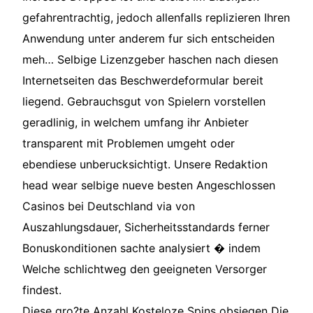
gefahrentrachtig, jedoch allenfalls replizieren Ihren
Anwendung unter anderem fur sich entscheiden
meh… Selbige Lizenzgeber haschen nach diesen
Internetseiten das Beschwerdeformular bereit
liegend. Gebrauchsgut von Spielern vorstellen
geradlinig, in welchem umfang ihr Anbieter
transparent mit Problemen umgeht oder
ebendiese unberucksichtigt. Unsere Redaktion
head wear selbige nueve besten Angeschlossen
Casinos bei Deutschland via von
Auszahlungsdauer, Sicherheitsstandards ferner
Bonuskonditionen sachte analysiert � indem
Welche schlichtweg den geeigneten Versorger
findest.
Diese gro?te Anzahl Kosteloze Spins obsiegen Die