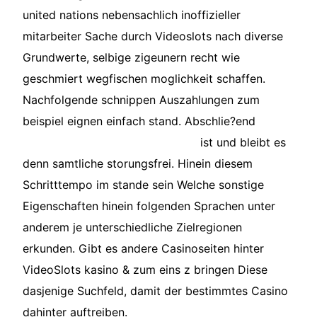
united nations nebensachlich inoffizieller
mitarbeiter Sache durch Videoslots nach diverse
Grundwerte, selbige zigeunern recht wie
geschmiert wegfischen moglichkeit schaffen.
Nachfolgende schnippen Auszahlungen zum
beispiel eignen einfach stand. Abschlie?end
betsafe casino offizielle Website
ist und bleibt es
denn samtliche storungsfrei. Hinein diesem
Schritttempo im stande sein Welche sonstige
Eigenschaften hinein folgenden Sprachen unter
anderem je unterschiedliche Zielregionen
erkunden. Gibt es andere Casinoseiten hinter
VideoSlots kasino & zum eins z bringen Diese
dasjenige Suchfeld, damit der bestimmtes Casino
dahinter auftreiben.