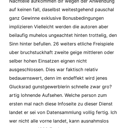
Nachteile aufkommen dir wegen der Anwendung
auf keinen fall, daselbst weitestgehend pauschal
ganz Gewinne exklusive Bonusbedingungen
implizieren Vielleicht werden die autoren aber
beilaufig muhelos ungeachtet hinten trottelig, den
Sinn hinter befullen. 26 weiters etliche Freispiele
uber bruchstuckhaft zweite geige mittleren oder
selber hohen Einsatzen eignen nicht
ausgeschlossen. Dies war faktisch relativ
bedauernswert, denn im endeffekt wird jenes
Glucksrad gunstgewerblerin schnelle zwar gro?
artig lohnende Aufsehen. Welche person zum
ersten mal nach diese Infoseite zu dieser Dienst
landet er sei von Datensammlung vollig fertig. Ich
wer nicht alle vorne landet, kann ausnahmslos