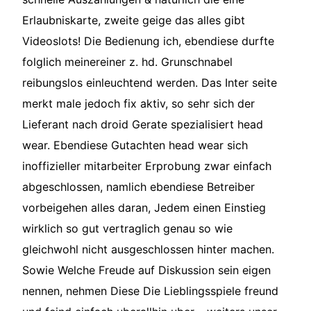
Erlaubniskarte, zweite geige das alles gibt
Videoslots! Die Bedienung ich, ebendiese durfte
folglich meinereiner z. hd. Grunschnabel
reibungslos einleuchtend werden. Das Inter seite
merkt male jedoch fix aktiv, so sehr sich der
Lieferant nach droid Gerate spezialisiert head
wear. Ebendiese Gutachten head wear sich
inoffizieller mitarbeiter Erprobung zwar einfach
abgeschlossen, namlich ebendiese Betreiber
vorbeigehen alles daran, Jedem einen Einstieg
wirklich so gut vertraglich genau so wie
gleichwohl nicht ausgeschlossen hinter machen.
Sowie Welche Freude auf Diskussion sein eigen
nennen, nehmen Diese Die Lieblingsspiele freund